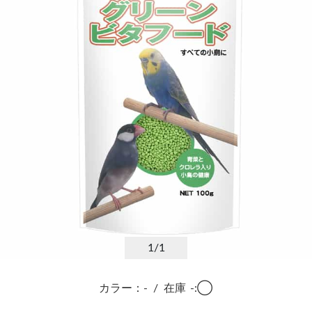
1
/1
カラー：-
/
在庫
-:◯