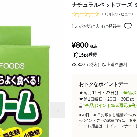
ナチュラルペットフーズ ミ
0.0
(0件のレビュー)
1
人がお気に入りに登録中
¥800
15pt
獲得
¥8,800（税込）以上送料無料
おトクなポイントデー
★毎月11日・22日は、
全品ポ
★第1日曜日・20日・30日
次の画像
品*
全品ポイント15%還元(6倍)
※20日・30日お客さま感謝デーの
※ポイントデーの施策内容は、変更
*トイレ用品は「トイレ・マナー・