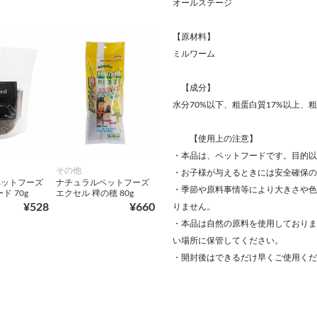
オールステージ
【原材料】
ミルワーム
【成分】
水分70%以下、粗蛋白質17%以上、
【使用上の注意】
・本品は、ペットフードです。目的以
その他
・お子様が与えるときには安全確保の
ペットフーズ
ナチュラルペットフーズ
・季節や原料事情等により大きさや色
ド 70g
エクセル 稗の穂 80g
¥528
¥660
りません。
・本品は自然の原料を使用しておりま
い場所に保管してください。
・開封後はできるだけ早くご使用くだ