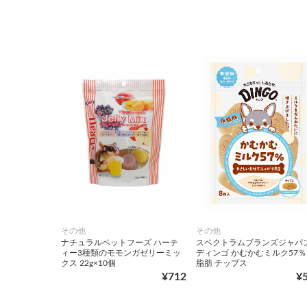
その他
その他
ナチュラルペットフーズ ハーテ
スペクトラムブランズジャパ
ィー3種類のモモンガゼリーミッ
ディンゴ かむかむミルク57％
クス 22g×10個
脂肪 チップス
¥712
¥