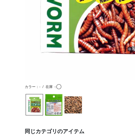
カラー：-
/
在庫
-:◯
同じカテゴリのアイテム