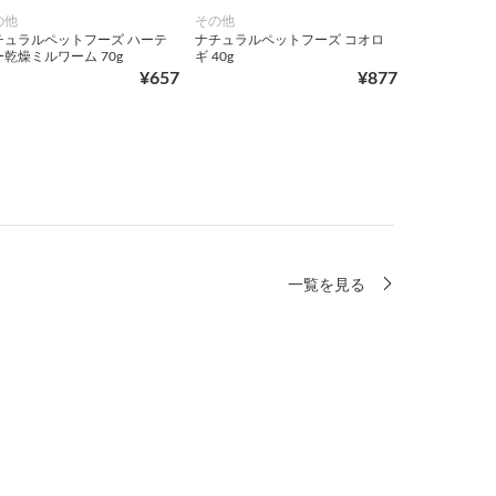
の他
その他
チュラルペットフーズ ハーテ
ナチュラルペットフーズ コオロ
乾燥ミルワーム 70g
ギ 40g
¥657
¥877
一覧を見る