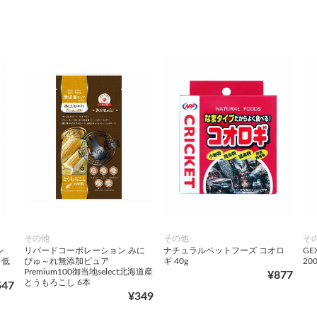
その他
その他
そ
ン
リバードコーポレーション みに
ナチュラルペットフーズ コオロ
G
 低
ぴゅ～れ無添加ピュア
ギ 40g
200
Premium100御当地select北海道産
¥877
とうもろこし 6本
547
¥349