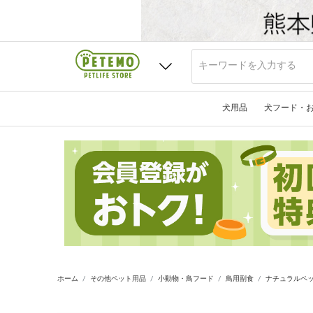
犬用品
犬フード・
ホーム
その他ペット用品
小動物・鳥フード
鳥用副食
ナチュラルペッ