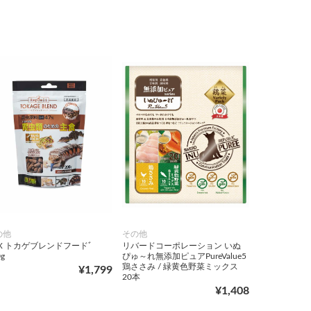
の他
その他
EX トカゲブレンドフードﾞ
リバードコーポレーション いぬ
g
ぴゅ～れ無添加ピュアPureValue5
鶏ささみ / 緑黄色野菜ミックス
¥1,799
20本
¥1,408