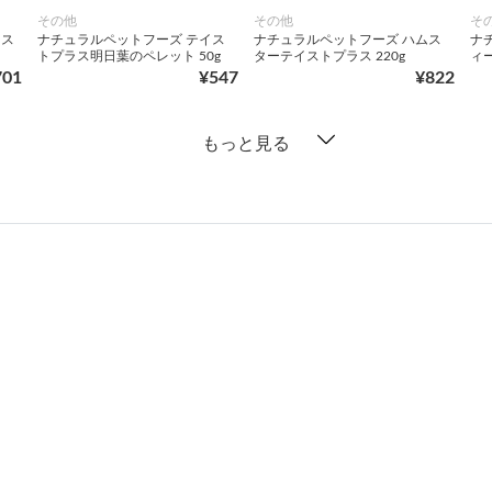
その他
その他
そ
 ス
ナチュラルペットフーズ テイス
ナチュラルペットフーズ ハムス
ナ
トプラス明日葉のペレット 50g
ターテイストプラス 220g
ィー
701
¥547
¥822
もっと見る