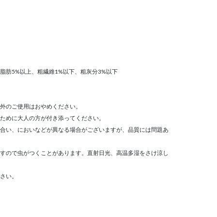
粗脂肪5%以上、粗繊維1%以下、粗灰分3%以下
外のご使用はおやめください。
ために大人の方が付き添ってください。
合い、においなどが異なる場合がございますが、品質には問題あ
すので虫がつくことがあります。直射日光、高温多湿をさけ涼し
さい。