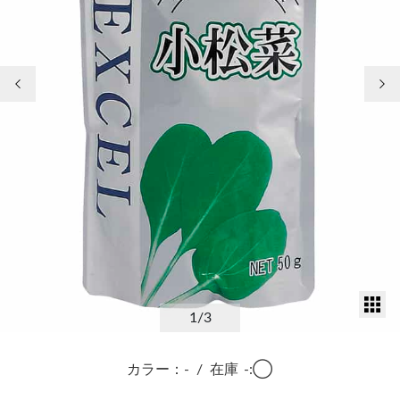
前の画像
次
サ
1
/3
カラー：-
/
在庫
-:◯