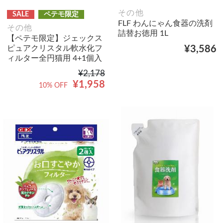
その他
SALE
ペテモ限定
FLF わんにゃん食器の洗剤
その他
詰替お徳用 1L
【ペテモ限定】ジェックス
ピュアクリスタル軟水化フ
¥3,586
ィルター全円猫用 4+1個入
¥2,178
¥1,958
10% OFF