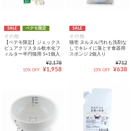
SALE
ペテモ限定
SALE
その他
その他
【ペテモ限定】ジェックス
猫壱 ヌルヌル汚れも洗剤な
ピュアクリスタル軟水化フ
しでキレイに落とす食器用
ィルター半円猫用 5+1個入
スポンジ 2個入り
¥2,178
¥712
¥1,958
¥638
10% OFF
10% OFF