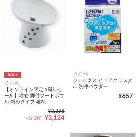
その他
SALE
ジェックス ピュアクリスタ
その他
ル 洗浄パウダー
【オンライン限定 5周年セ
ール】猫壱 脚付フードボウ
¥657
ル 斜めタイプ 猫柄
¥3,278
¥3,124
4% OFF