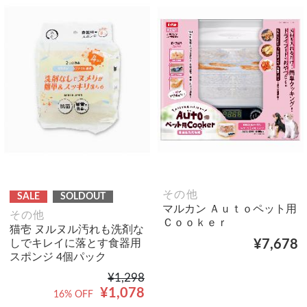
その他
SALE
SOLDOUT
マルカン Ａｕｔｏペット用
その他
Ｃｏｏｋｅｒ
猫壱 ヌルヌル汚れも洗剤な
しでキレイに落とす食器用
¥7,678
スポンジ 4個パック
¥1,298
¥1,078
16% OFF