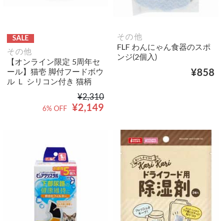
その他
SALE
FLF わんにゃん食器のスポ
その他
ンジ(2個入)
【オンライン限定 5周年セ
ール】猫壱 脚付フードボウ
¥858
ル Ｌ シリコン付き 猫柄
¥2,310
¥2,149
6% OFF