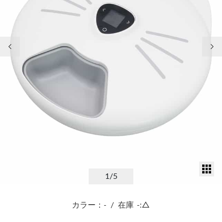
前の画像
次
サ
1
/5
カラー：-
/
在庫
-:△