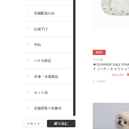
セレクトバランス
店舗配送のみ
リガロ
お値下げ
ソルビダ
予約
SALE
フィジカライフ
その他
ペテモ限定
★SUMMER SALE FI
ド［ハチ／キョウリュ
¥
70% OFF
冷凍・冷蔵商品
2
colors
セット品
店舗受取り対象外
リセット
絞り込む