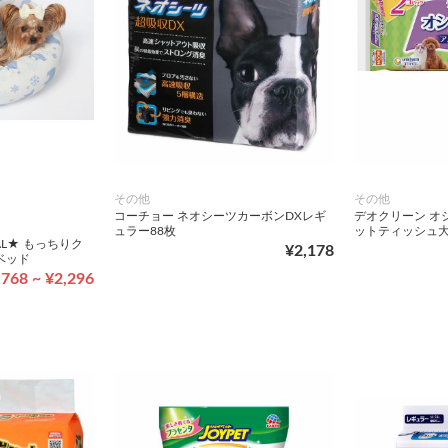
その他
その他
コーチョー ネオシーツカーボンDXレギ
デオクリーン オ
ュラー88枚
ットティッシュ大
NAL★ もっちりク
¥2,178
ベッド
,768 ~ ¥2,296