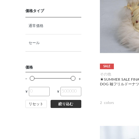
価格タイプ
通常価格
セール
SALE
価格
その他
★SUMMER SALE FIN
DOG 袖フリルドーナ
¥
¥
2
colors
リセット
絞り込む