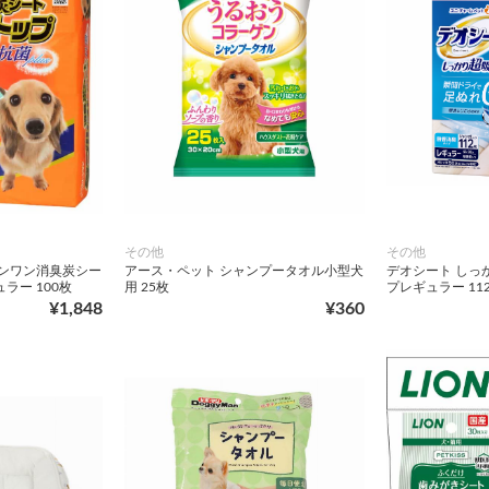
その他
その他
ーンワン消臭炭シー
アース・ペット シャンプータオル小型犬
デオシート しっ
ラー 100枚
用 25枚
プレギュラー 11
¥1,848
¥360