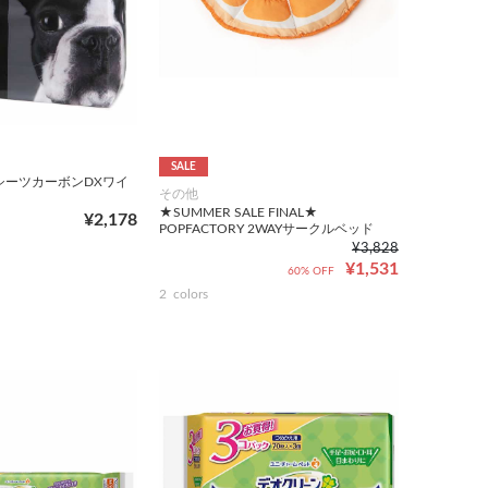
SALE
シーツカーボンDXワイ
その他
★SUMMER SALE FINAL★
¥2,178
POPFACTORY 2WAYサークルベッド
¥3,828
¥1,531
60% OFF
2
colors