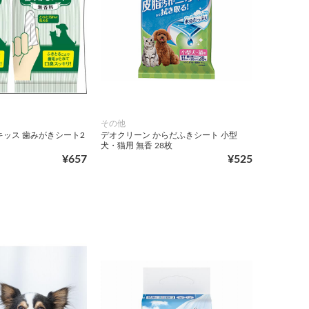
その他
キッス 歯みがきシート2
デオクリーン からだふきシート 小型
犬・猫用 無香 28枚
¥657
¥525