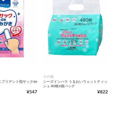
その他
エブリデント指サックde
シーズイシハラ うるおいウェットティッ
シュ 80枚6個パック
¥547
¥822