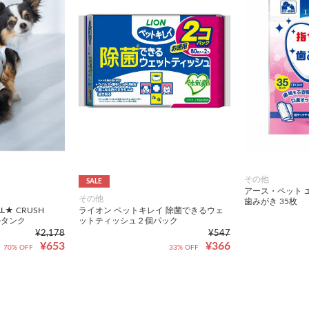
その他
SALE
アース・ペット 
その他
歯みがき 35枚
AL★ CRUSH
ライオン ペットキレイ 除菌できるウェ
ルタンク
ットティッシュ２個パック
¥2,178
¥547
¥653
¥366
70% OFF
33% OFF