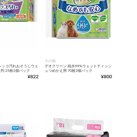
その他
シッコ汚れおそうじウェ
デオクリーン 純水99%ウェットティッシ
判 25枚2個パック
ュつめかえ用 70枚3個パック
¥822
¥800