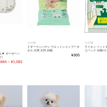
その他
その他
ドギーマンハヤシ ウエットシャンプータ
ライオン ペット
オル 犬用 大判 28枚
コパック 30枚×2
NAL★ ガーゼベッ
¥305
ウ］
884 ~ ¥1,082