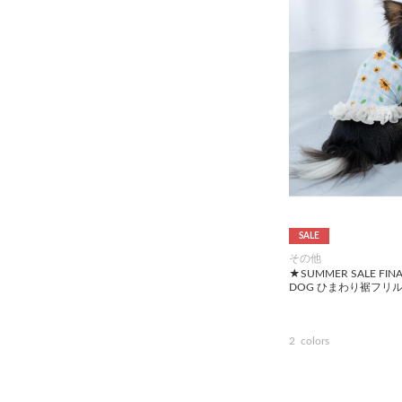
SALE
その他
★SUMMER SALE FIN
DOG ひまわり裾フリ
2
colors