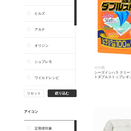
ヒルズ
アカナ
オリジン
シュプレモ
その他
シーズイシハラ クリ
トダブルストップレギュ
ワイルドレシピ
リセット
絞り込む
ナチュラルチョイス
ウェルネス
アイコン
アーテミス
定期便対象