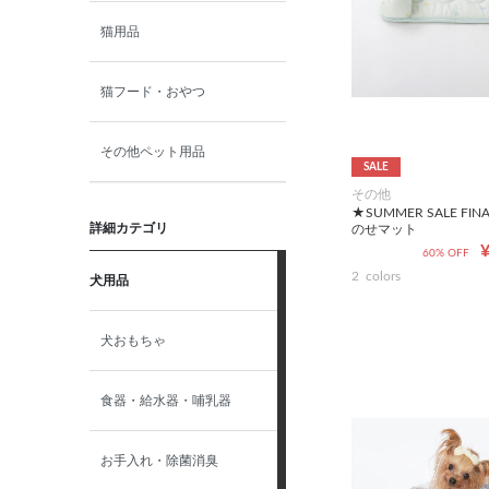
猫用品
猫フード・おやつ
その他ペット用品
SALE
その他
★SUMMER SALE FI
詳細カテゴリ
のせマット
¥
60% OFF
2
colors
犬用品
犬おもちゃ
食器・給水器・哺乳器
お手入れ・除菌消臭