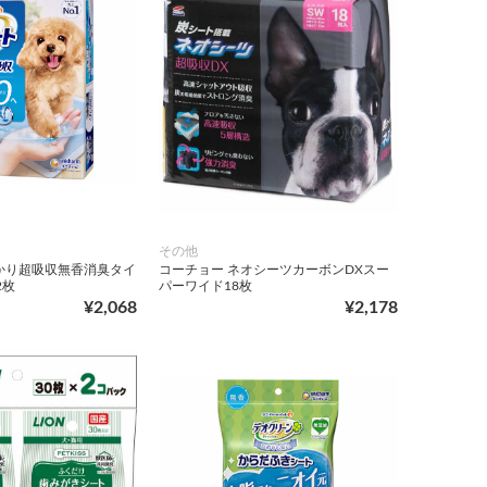
その他
かり超吸収無香消臭タイ
コーチョー ネオシーツカーボンDXスー
2枚
パーワイド18枚
¥2,068
¥2,178