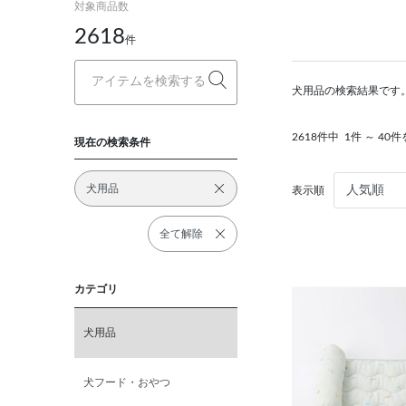
対象商品数
2618
件
犬用品の検索結果です。
2618件中
1件 ～ 40
現在の検索条件
犬用品
表示順
全て解除
カテゴリ
犬用品
犬フード・おやつ