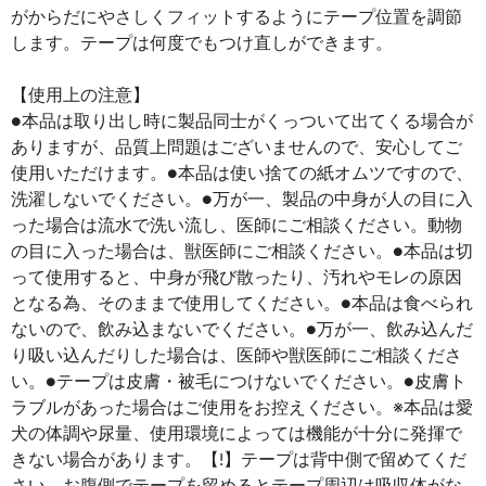
がからだにやさしくフィットするようにテープ位置を調節
します。テープは何度でもつけ直しができます。
【使用上の注意】
●本品は取り出し時に製品同士がくっついて出てくる場合が
ありますが、品質上問題はございませんので、安心してご
使用いただけます。●本品は使い捨ての紙オムツですので、
洗濯しないでください。●万が一、製品の中身が人の目に入
った場合は流水で洗い流し、医師にご相談ください。動物
の目に入った場合は、獣医師にご相談ください。●本品は切
って使用すると、中身が飛び散ったり、汚れやモレの原因
となる為、そのままで使用してください。●本品は食べられ
ないので、飲み込まないでください。●万が一、飲み込んだ
り吸い込んだりした場合は、医師や獣医師にご相談くださ
い。●テープは皮膚・被毛につけないでください。●皮膚ト
ラブルがあった場合はご使用をお控えください。※本品は愛
犬の体調や尿量、使用環境によっては機能が十分に発揮で
きない場合があります。【!】テープは背中側で留めてくだ