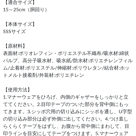
【適合サイズ】
15～25cm（胴回り）
【本体サイズ】
SSSサイズ
【原材料】
表面材:ポリオレフィン・ポリエステル不織布/吸水材:綿状
パルプ、高分子吸水材、吸水紙/防水材:ポリエチレンフィル
ム/止着材:ポリエステル/伸縮材:ポリウレタン/結合材:ホッ
トメルト接着剤/外装材:ポリエチレン
【使用方法】
1.マナーウェアをひろげ、内側のギャザーをしっかりと立
ててください。2.目印テープのついた部分を背中側にもっ
てきます。3.シッポ穴用の切り込みにシッポを通し、U字型
の切り込み部分は必ず外側に出してください。4.つけ直し
らくらくテープをはずし、お腹から背中側にまわして、目
印ラインを目安にしてテープをつけます。5.マナーウェア