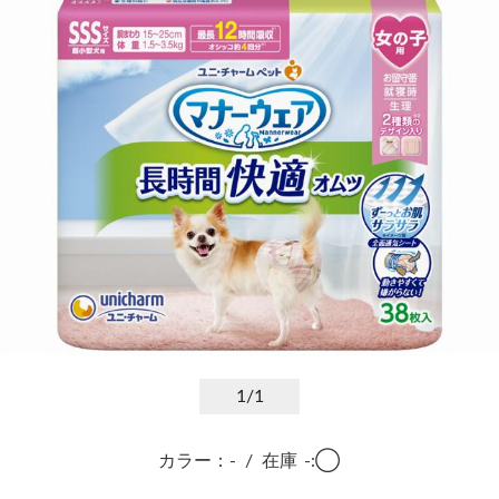
1
/1
カラー：-
/
在庫
-:◯