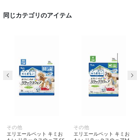
同じカテゴリのアイテム
前の画像
次
その他
その他
エリエールペット キミお
エリエールペット キミお