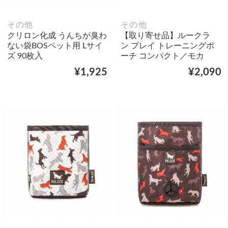
その他
その他
クリロン化成 うんちが臭わ
【取り寄せ品】ルークラ
ない袋BOSペット用 Lサイ
ン プレイ トレーニングポ
ズ 90枚入
ーチ コンパクト／モカ
¥1,925
¥2,090