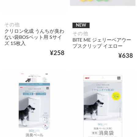
その他
NEW
クリロン化成 うんちが臭わ
その他
ない袋BOSペット用 Sサイ
BITE ME ジェリーベアウー
ズ 15枚入
プスクリップ イエロー
¥258
¥638