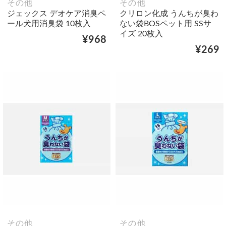
その他
その他
ジェックス デオケア消臭ペ
クリロン化成 うんちが臭わ
ール犬用消臭袋 10枚入
ない袋BOSペット用 SSサ
イズ 20枚入
¥968
¥269
その他
その他