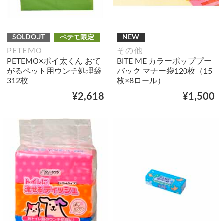
SOLDOUT
ペテモ限定
NEW
PETEMO
その他
PETEMO×ポイ太くん おて
BITE ME カラーポッププー
がるペット用ウンチ処理袋
バック マナー袋120枚（15
312枚
枚×8ロール）
¥2,618
¥1,500