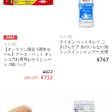
その他
SALE
ライオン ペットキレイ ご
その他
きげんケア 水のいらない泡
【オンライン限定 5周年セ
リンスインシャンプー 犬用
ール】アース・ペット オシ
ッコ汚れ専用おそうじシー
¥767
ト 2個パック
¥877
¥712
18% OFF