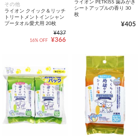
ライオン PETKISS 歯みがき
その他
シートアップルの香り 30
ライオン クイック＆リッチ
枚
トリートメントインシャン
プータオル愛犬用 20枚
¥405
¥437
¥366
16% OFF