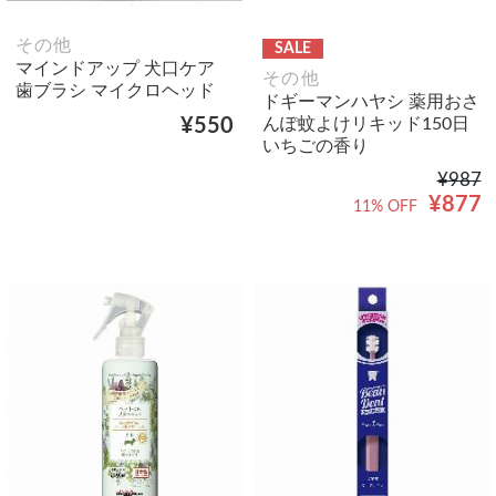
その他
SALE
マインドアップ 犬口ケア
その他
歯ブラシ マイクロヘッド
ドギーマンハヤシ 薬用おさ
んぽ蚊よけリキッド150日
¥550
いちごの香り
¥987
¥877
11% OFF