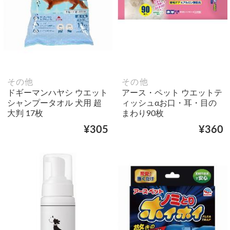
その他
その他
ドギーマンハヤシ ウエット
アース・ペット ウエットテ
シャンプータオル 犬用 超
ィッシュαお口・耳・目の
大判 17枚
まわり90枚
¥305
¥360