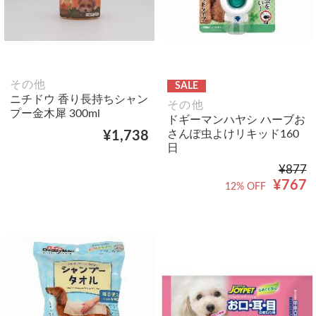
その他
SALE
ニチドウ 香り長持ちシャン
その他
プー金木犀 300ml
ドギーマンハヤシ ハーブお
さんぽ虫よけリキッド160
¥1,738
日
¥877
¥767
12% OFF