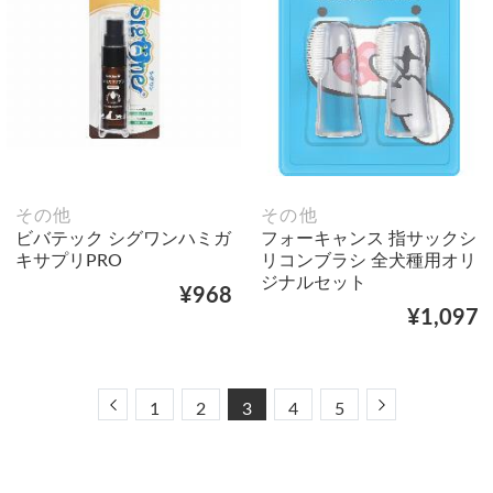
その他
その他
ビバテック シグワンハミガ
フォーキャンス 指サックシ
キサプリPRO
リコンブラシ 全犬種用オリ
ジナルセット
¥968
¥1,097
Previous
Next
1
2
3
4
5