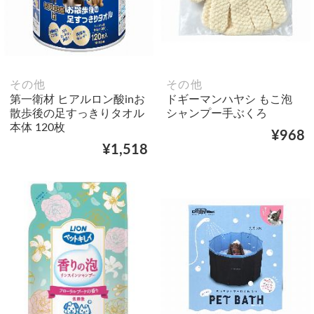
その他
その他
第一衛材 ヒアルロン酸inお
ドギーマンハヤシ もこ泡
散歩後の足すっきりタオル
シャンプー手ぶくろ
本体 120枚
¥968
¥1,518