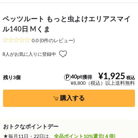
ペッツルート もっと虫よけエリアスマイ
ル140日 Mくま
0.0
(0件のレビュー)
8
人がお気に入りに登録中
¥1,925
40pt
獲得
残り3個
¥8,800（税込）以上送料無料
購入する
おトクなポイントデー
★毎月11日・22日は、
全品ポイント10%還元(４倍)