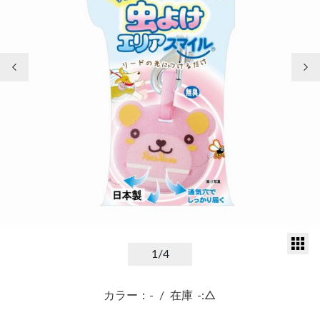
前の画像
次
サ
1
/4
カラー：-
/
在庫
-:△