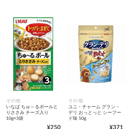
その他
その他
いなば ちゅ～るボールと
ユニ・チャーム グラン・
りささみ チーズ入り
デリ おっとっと シーフー
10g×3袋
ド味 50g
¥250
¥371