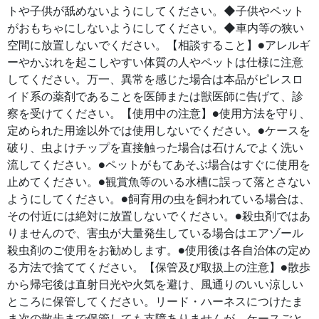
トや子供が舐めないようにしてください。◆子供やペット
がおもちゃにしないようにしてください。◆車内等の狭い
空間に放置しないでください。【相談すること】●アレルギ
ーやかぶれを起こしやすい体質の人やペットは仕様に注意
してください。万一、異常を感じた場合は本品がピレスロ
イド系の薬剤であることを医師または獣医師に告げて、診
察を受けてください。【使用中の注意】●使用方法を守り、
定められた用途以外では使用しないでください。●ケースを
破り、虫よけチップを直接触った場合は石けんでよく洗い
流してください。●ペットがもてあそぶ場合はすぐに使用を
止めてください。●観賞魚等のいる水槽に誤って落とさない
ようにしてください。●飼育用の虫を飼われている場合は、
その付近には絶対に放置しないでください。●殺虫剤ではあ
りませんので、害虫が大量発生している場合はエアゾール
殺虫剤のご使用をお勧めします。●使用後は各自治体の定め
る方法で捨ててください。【保管及び取扱上の注意】●散歩
から帰宅後は直射日光や火気を避け、風通りのいい涼しい
ところに保管してください。リード・ハーネスにつけたま