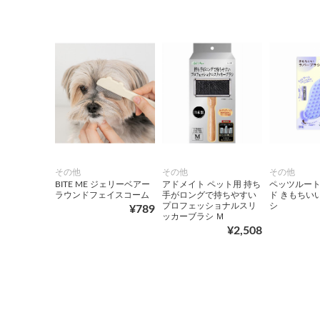
その他
その他
その他
BITE ME ジェリーベアー
アドメイト ペット用 持ち
ペッツルート
ラウンドフェイスコーム
手がロングで持ちやすい
ド きもちい
プロフェッショナルスリ
シ
¥789
ッカーブラシ Ｍ
¥2,508