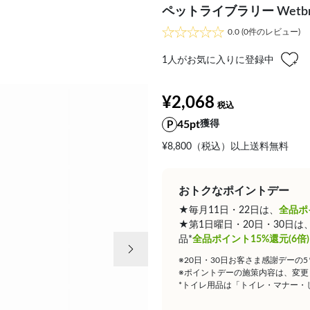
ペットライブラリー Wetb
0.0
(0件のレビュー)
1
人がお気に入りに登録中
¥2,068
45pt
獲得
¥8,800（税込）以上送料無料
おトクなポイントデー
★毎月11日・22日は、
全品ポ
★第1日曜日・20日・30日
次の画像
品*
全品ポイント15%還元(6倍)
※20日・30日お客さま感謝デーの
※ポイントデーの施策内容は、変更
*トイレ用品は「トイレ・マナー・