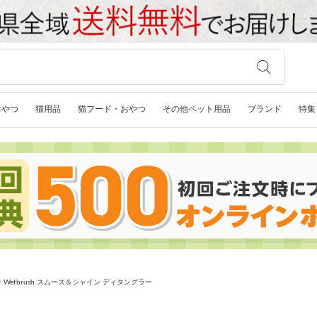
おやつ
猫用品
猫フード・おやつ
その他ペット用品
ブランド
特集
Wetbrush スムース＆シャイン ディタングラー