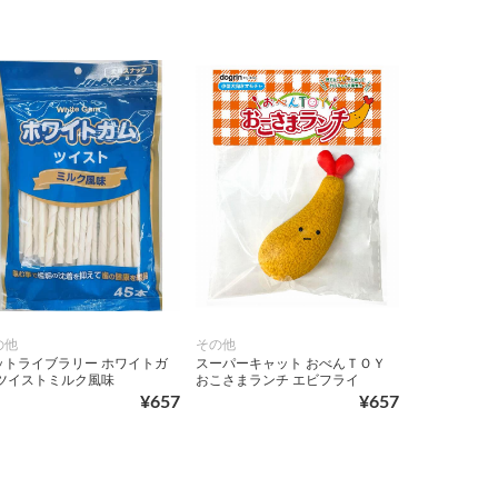
の他
その他
ットライブラリー ホワイトガ
スーパーキャット おべんＴＯＹ
 ツイストミルク風味
おこさまランチ エビフライ
¥657
¥657