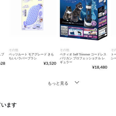
その他
その他
そ
しブ
ペッツルート モアグレード きも
ペティオ Self Trimmer コードレス
ト
ちいいラバーブラシ
バリカン プロフェッショナル レ
シ
ギュラー
628
¥3,520
¥18,480
もっと見る
ています