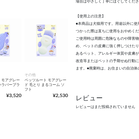
場合はやさしく丁寧にほぐしてくださ
【使用上の注意】
●本商品は犬猫用です。用途以外に使
つかった際は直ちに使用をおやめくだ
ご使用時は周囲に危険なものや障害物
め、ペットの皮膚に強く押しつけたり
あるペット、アレルギー体質や皮膚が
改造等またはペットの予期せぬ行動に
ます。●廃棄時は、お住まいの自治体
その他
 モアグレー
ペッツルート モアグレー
いラバーブラ
ド 毛とり まるコーム ソ
フト
¥3,520
¥2,530
レビュー
レビューはまだ投稿されていません