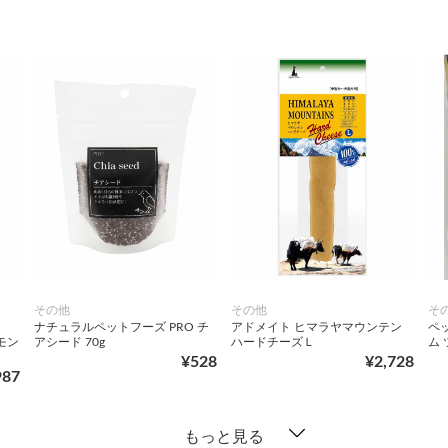
その他
その他
そ
ナチュラルペットフーズ PRO チ
アドメイト ヒマラヤマウンテン
ペ
モモン
アシード 70g
ハードチーズＬ
ム
¥528
¥2,728
987
もっと見る