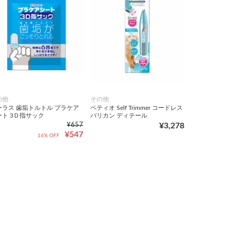
の他
その他
ーラス 歯垢トルトル プラケア
ペティオ Self Trimmer コードレス
ート 3Ｄ指サック
バリカン ディテール
¥657
¥3,278
¥547
16% OFF