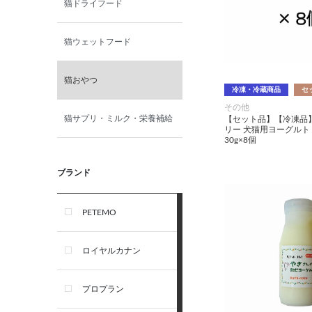
猫ドライフード
猫ウェットフード
猫おやつ
冷凍・冷蔵商品
セ
その他
猫サプリ・ミルク・栄養補給
【セット品】【冷凍品
リー 犬猫用ヨーグルト
30g×8個
ブランド
PETEMO
ロイヤルカナン
プロプラン