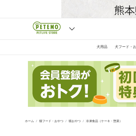
犬用品
犬フード・
ホーム
猫フード・おやつ
猫おやつ
冷凍食品（ケーキ・惣菜）