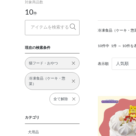
対象商品数
10
件
冷凍食品（ケーキ・惣
10件中
1件 ～ 10件を
現在の検索条件
猫フード・おやつ
表示順
冷凍食品（ケーキ・惣
菜）
全て解除
カテゴリ
犬用品