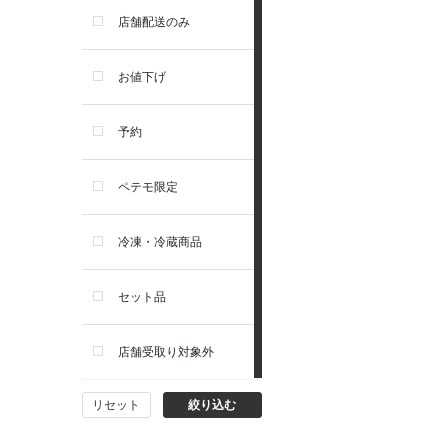
セレクトバランス
店舗配送のみ
リガロ
お値下げ
ソルビダ
予約
フィジカライフ
ペテモ限定
冷凍・冷蔵商品
セット品
店舗受取り対象外
リセット
絞り込む