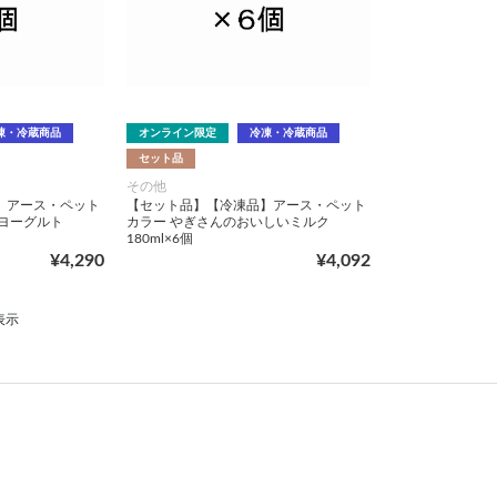
凍・冷蔵商品
オンライン限定
冷凍・冷蔵商品
セット品
その他
】アース・ペット
【セット品】【冷凍品】アース・ペット
ヨーグルト
カラー やぎさんのおいしいミルク
180ml×6個
¥4,290
¥4,092
表示