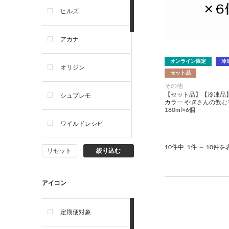
ヒルズ
アカナ
オンライン限定
冷
オリジン
セット品
その他
【セット品】【冷凍品
シュプレモ
カラー やぎさんの飲む
180ml×6個
ワイルドレシピ
10件中
1件 ～ 10件を
リセット
絞り込む
ナチュラルチョイス
ウェルネス
アイコン
アーテミス
定期便対象