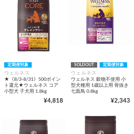
定期便対象
SOLDOUT
定期便対象
ウェルネス
ウェルネス
★《8/3-8/31》500ポイン
ウェルネス 穀物不使用 小
ト還元★ウェルネス コア
型犬種用 1歳以上用 骨抜き
小型犬 子犬用 1.8kg
七面鳥 0.8kg
¥4,818
¥2,343