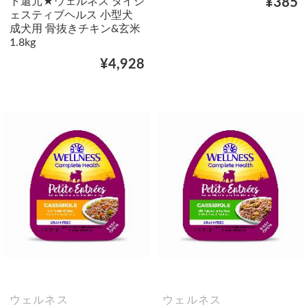
ト還元★ウェルネス ダイジ
¥385
ェスティブヘルス 小型犬
成犬用 骨抜きチキン&玄米
1.8kg
¥4,928
ウェルネス
ウェルネス