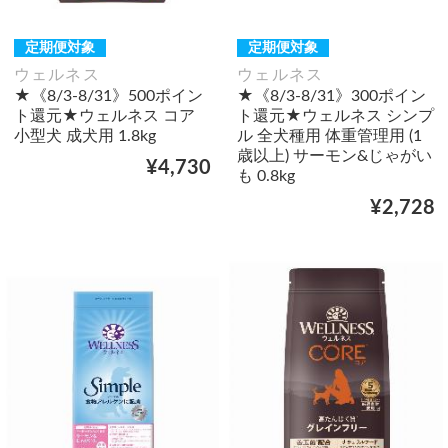
定期便対象
定期便対象
ウェルネス
ウェルネス
★《8/3-8/31》500ポイン
★《8/3-8/31》300ポイン
ト還元★ウェルネス コア
ト還元★ウェルネス シンプ
小型犬 成犬用 1.8kg
ル 全犬種用 体重管理用 (1
歳以上) サーモン&じゃがい
¥4,730
も 0.8kg
¥2,728