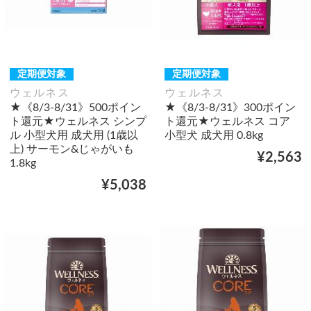
定期便対象
定期便対象
ウェルネス
ウェルネス
★《8/3-8/31》500ポイン
★《8/3-8/31》300ポイン
ト還元★ウェルネス シンプ
ト還元★ウェルネス コア
ル 小型犬用 成犬用 (1歳以
小型犬 成犬用 0.8kg
上) サーモン&じゃがいも
¥2,563
1.8kg
¥5,038