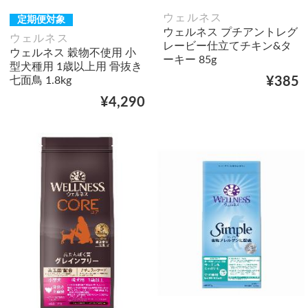
ウェルネス
定期便対象
ウェルネス プチアントレグ
ウェルネス
レービー仕立てチキン&タ
ウェルネス 穀物不使用 小
ーキー 85g
型犬種用 1歳以上用 骨抜き
七面鳥 1.8kg
¥385
¥4,290