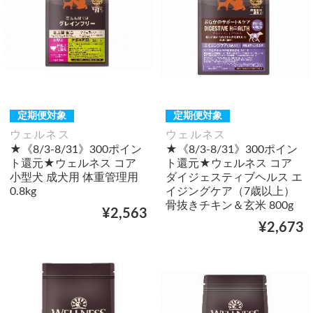
定期便対象
定期便対象
ウェルネス
ウェルネス
★《8/3-8/31》300ポイン
★《8/3-8/31》300ポイン
ト還元★ウェルネス コア
ト還元★ウェルネス コア
小型犬 成犬用 体重管理用
ダイジェスティブヘルス エ
0.8kg
イジングケア（7歳以上）
骨抜きチキン＆玄米 800g
¥2,563
¥2,673