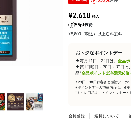
355pt
15%相当
獲得
¥2,618
55pt
獲得
¥8,800（税込）以上送料無料
おトクなポイントデー
★毎月11日・22日は、
全品ポ
★第1日曜日・20日・30日
品*
全品ポイント15%還元(6倍)
※20日・30日お客さま感謝デーの
※ポイントデーの施策内容は、変更
*トイレ用品は「トイレ・マナー・
会員登録
送料について