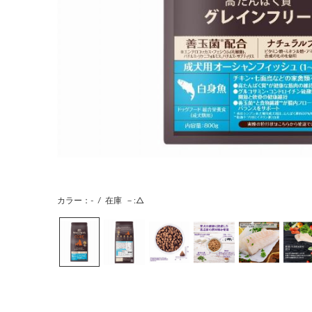
カラー：-
/
在庫
－:△