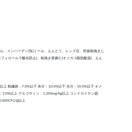
ル、メンハーデン(魚)ミール、えんどう、レンズ豆、乾燥粗挽きじ
フェロールで酸化防止)、粗挽き亜麻仁(オメガ-3脂肪酸源)、えん
以上 粗繊維：7.0%以下 灰分：10.0%以下 水分：10.0%以下 オメ
3.0%以上 グルコサミン：1,200mg/kg以上 コンドロイチン硫
,000CFU/g以上