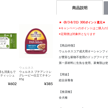
商品説明
★《8/3-8/31》300ポイント還元★
※キャンペーンのポイントはご購入の
※定期便は対象外となります
【商品特徴】
ウェルネスコア成犬用オーシャンフィ
が豊富な穀物不使用のドッグフードで
第一原材料に生魚を使用。家禽類は使
ウェルネス
除菌も消臭もで
ウェルネス プチアントレ
【用途】
トティッシュ
グレービー仕立てチキン
85g
総合栄養食
¥602
¥385
【推奨種】
全犬種