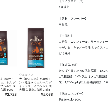
【ライフステージ】
1歳以上
【素材・フレーバー】
白身魚
【主原料】
白身魚、ニシンミール、サーモンミー
ゃがいも、キャノーラ油(ミックストコ
どう繊維
【保証分析値】
たんぱく質：34.0%以上 脂質：15.0%
ウェルネス
ガ3脂肪酸：2.0%以上 オメガ6脂肪酸：
31》300ポイ
★《8/3-8/31》500ポイ
酸：1,200mg/kg以上 総乳酸菌数：170
ェルネス ダ
ント還元★ウェルネス ダ
ブヘルス 成
イジェスティブヘルス 成
玄米 800g
犬用 白身魚&玄米 1.8kg
【代謝エネルギー】
¥2,728
¥5,038
約356kcal／100g