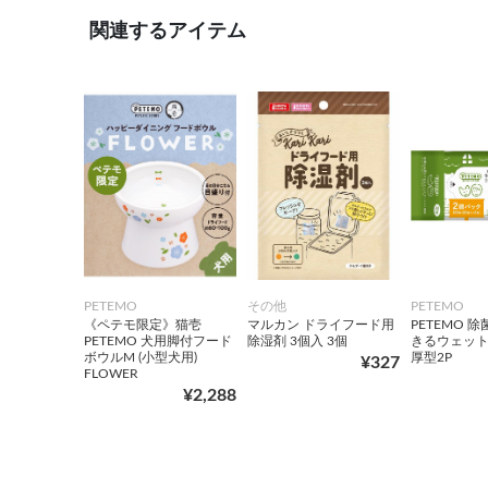
関連するアイテム
PETEMO
その他
PETEMO
《ペテモ限定》猫壱
マルカン ドライフード用
PETEMO 
PETEMO 犬用脚付フード
除湿剤 3個入 3個
きるウェッ
ボウルM (小型犬用)
厚型2P
¥327
FLOWER
¥2,288