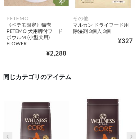
PETEMO
その他
《ペテモ限定》猫壱
マルカン ドライフード用
PETEMO 犬用脚付フード
除湿剤 3個入 3個
ボウルM (小型犬用)
¥327
FLOWER
¥2,288
同じカテゴリのアイテム
前の画像
次