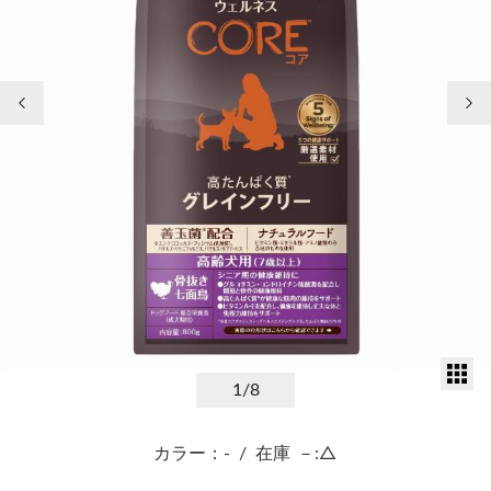
前の画像
次
サ
1
/8
カラー：-
/
在庫
－:△