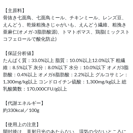
【主原料】
骨抜き七面鳥、七面鳥ミール、チキンミール、レンズ豆、
えんどう、乾燥粗挽きじゃがいも、えんどう繊維、粗挽き
亜麻仁(オメガ-3脂肪酸源)、トマトポマス、鶏脂(ミックスト
コフェロールで酸化防止)
【保証分析値】
たんぱく質：33.0%以上 脂質：10.0%以上12.0%以下 粗繊
維：8.5%以下 灰分：8.0%以下 水分：10.0%以下 オメガ3脂
肪酸：0.4%以上 オメガ6脂肪酸：2.2%以上 グルコサミン：
1,300mg/kg以上 コンドロイチン硫酸：1,300mg/kg以上 総
乳酸菌数：170,000CFU/g以上
【代謝エネルギー】
約330kcal／100g
【使用上の注意】
開封後は、直射日光のあたらない、湿気の少ないところに