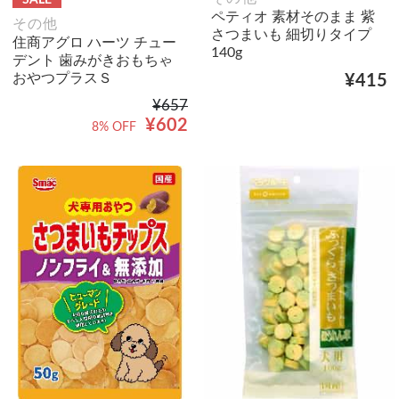
SALE
ペティオ 素材そのまま 紫
その他
さつまいも 細切りタイプ
住商アグロ ハーツ チュー
140g
デント 歯みがきおもちゃ
おやつプラスＳ
¥415
¥657
¥602
8% OFF