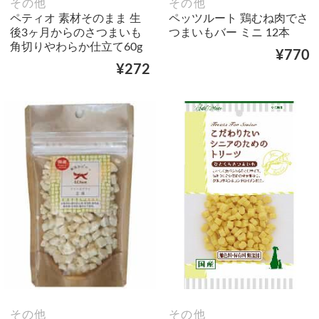
その他
その他
ペティオ 素材そのまま 生
ペッツルート 鶏むね肉でさ
後3ヶ月からのさつまいも
つまいもバー ミニ 12本
角切りやわらか仕立て60g
¥770
¥272
その他
その他