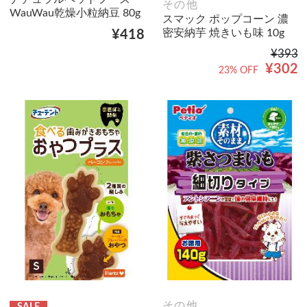
その他
WauWau乾燥小粒納豆 80g
スマック ポップコーン 濃
密安納芋 焼きいも味 10g
¥418
¥393
¥302
23% OFF
その他