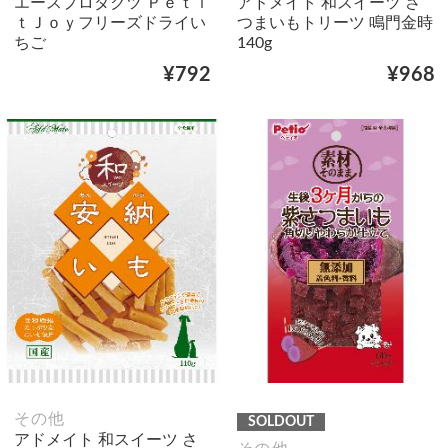
エースプロダクツ Ｐｅｔｉ
アドメイト 和スイーツ さ
ｔＪｏｙフリーズドライい
つまいもトリーツ 鳴門金時
ちご
140g
¥792
¥968
その他
SOLDOUT
アドメイト 和スイーツ さ