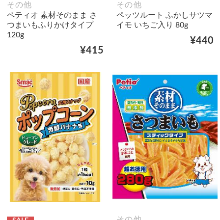
その他
その他
ペティオ 素材そのまま さ
ペッツルート ふかしサツマ
つまいもふりかけタイプ
イモ いちご入り 80g
120g
¥440
¥415
その他