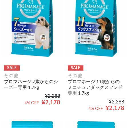
SALE
SALE
その他
その他
プロマネージ 7歳からのシ
プロマネージ 11歳からの
ーズー専用 1.7kg
ミニチュアダックスフンド
専用 1.7kg
¥2,288
¥2,288
¥2,178
4% OFF
¥2,178
4% OFF