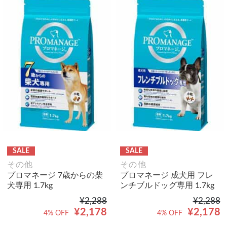
SALE
SALE
その他
その他
プロマネージ 7歳からの柴
プロマネージ 成犬用 フレ
犬専用 1.7kg
ンチブルドッグ専用 1.7kg
¥2,288
¥2,288
¥2,178
¥2,178
4% OFF
4% OFF