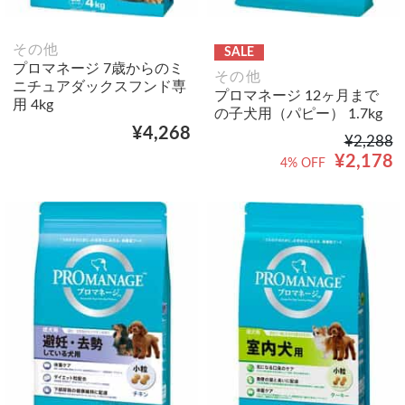
その他
SALE
プロマネージ 7歳からのミ
その他
ニチュアダックスフンド専
プロマネージ 12ヶ月まで
用 4kg
の子犬用（パピー） 1.7kg
¥4,268
¥2,288
¥2,178
4% OFF