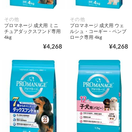
その他
その他
プロマネージ 成犬用 ミニ
プロマネージ 成犬用 ウェ
チュアダックスフンド専用
ルシュ・コーギー・ペンブ
4kg
ローク専用 4kg
¥4,268
¥4,268