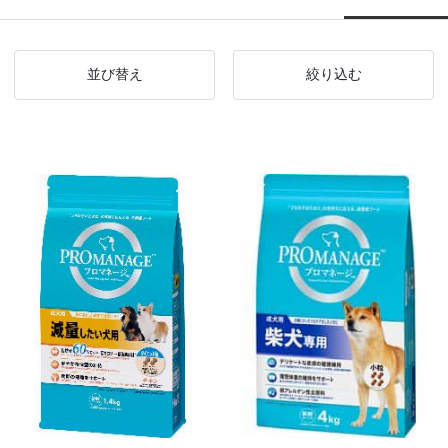
並び替え
絞り込む