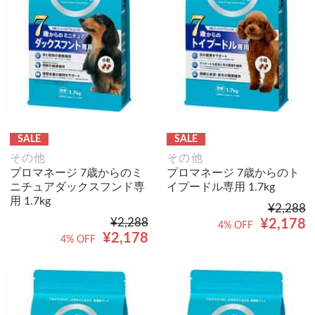
SALE
SALE
その他
その他
プロマネージ 7歳からのミ
プロマネージ 7歳からのト
ニチュアダックスフンド専
イプードル専用 1.7kg
用 1.7kg
¥2,288
¥2,288
¥2,178
4% OFF
¥2,178
4% OFF