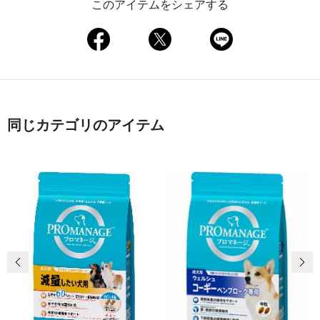
このアイテムをシェアする
同じカテゴリのアイテム
前の画像
次