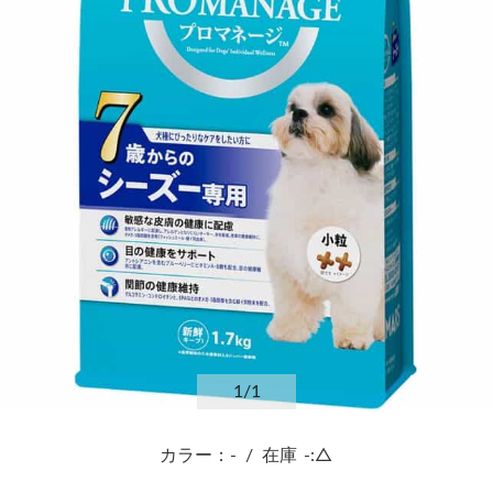
1
/1
カラー：-
/
在庫
-:△