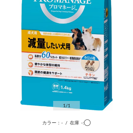
1
/1
カラー：-
/
在庫
-:◯