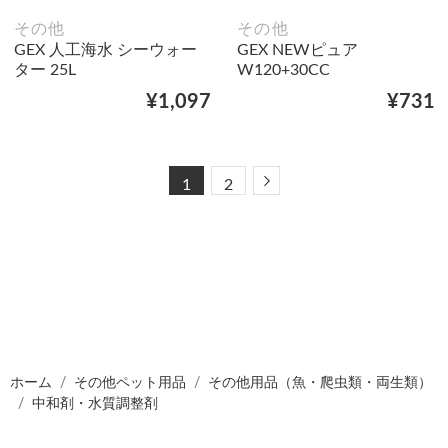
その他
その他
GEX 人工海水 シーウォー
GEX NEWピュア
ター 25L
W120+30CC
¥1,097
¥731
Next
1
2
ホーム
その他ペット用品
その他用品（魚・爬虫類・両生類）
中和剤・水質調整剤