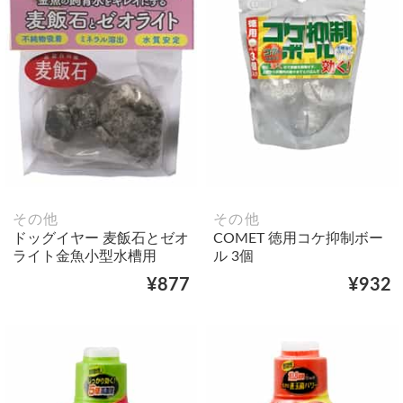
その他
その他
ドッグイヤー 麦飯石とゼオ
COMET 徳用コケ抑制ボー
ライト金魚小型水槽用
ル 3個
¥877
¥932