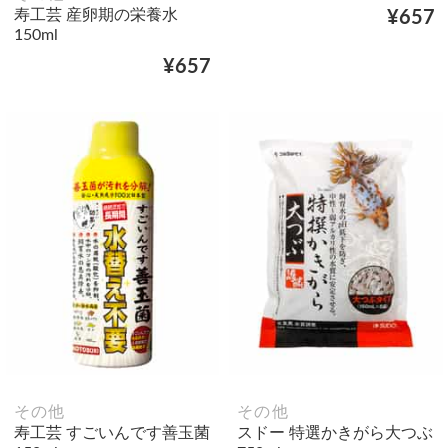
寿工芸 産卵期の栄養水
¥657
150ml
¥657
その他
その他
寿工芸 すごいんです善玉菌
スドー 特選かきがら大つぶ