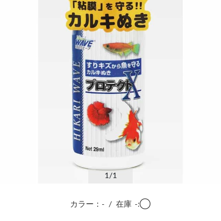
1
/1
カラー：-
/
在庫
-:◯