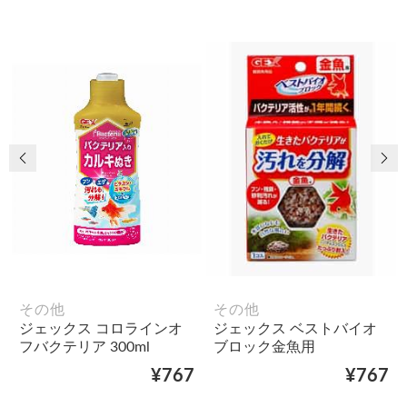
前の画像
次
その他
その他
ジェックス コロラインオ
ジェックス ベストバイオ
フバクテリア 300ml
ブロック金魚用
¥767
¥767