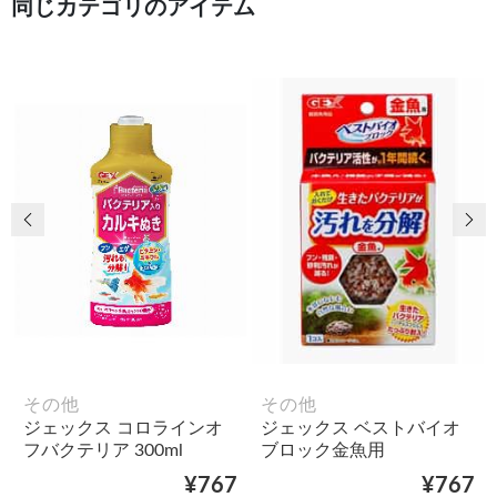
同じカテゴリのアイテム
前の画像
次
その他
その他
ジェックス コロラインオ
ジェックス ベストバイオ
フバクテリア 300ml
ブロック金魚用
¥767
¥767