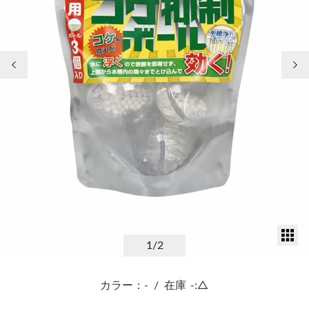
前の画像
次
サ
1
/2
カラー：-
/
在庫
-:△