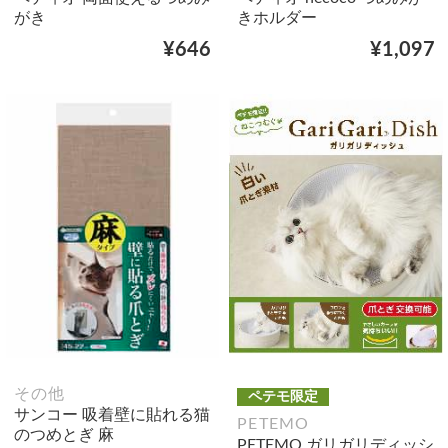
がき
きホルダー
¥646
¥1,097
その他
ペテモ限定
サンコー 吸着壁に貼れる猫
PETEMO
のつめとぎ 麻
PETEMO ガリガリディッシ