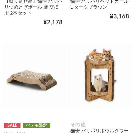
【取り寄せ品】猫壱 バリバ
猫壱 バリバリベッドカール
リつめとぎポール 麻 交換
L ダークブラウン
用 2本セット
¥3,168
¥2,178
その他
SALE
ペテモ限定
猫壱 バリバリボウルタワー