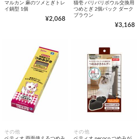
マルカン 麻のツメとぎトレ
猫壱 バリバリボウル交換用
イ鍋型 1個
つめとぎ 2個パック ダーク
ブラウン
¥2,068
¥3,168
その他
その他
ペティオ 両面使えるつめみ
ペティオ necoco つめみが