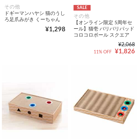
その他
SALE
ドギーマンハヤシ 猫のうし
その他
ろ足爪みがき くーちゃん
【オンライン限定 5周年セ
ール】猫壱 バリバリパッド
¥1,298
コロコロボール スクエア
¥2,068
¥1,826
11% OFF