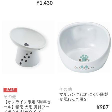
¥1,430
その他
SALE
マルカン こぼれにくい陶製
その他
食器わんこ用Ｓ
【オンライン限定 5周年セ
ール】猫壱 犬用 脚付フー
¥987
ドボウル 斜めタイプ