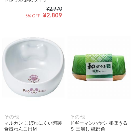
¥2,970
¥2,809
5% OFF
その他
その他
マルカン こぼれにくい陶製
ドギーマンハヤシ 和ぼうる
食器わんこ用Ｍ
Ｓ 三崩し 織部色