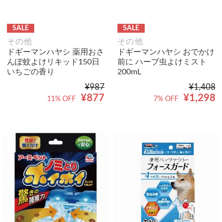
SALE
SALE
その他
その他
ドギーマンハヤシ 薬用おさ
ドギーマンハヤシ おでかけ
んぽ蚊よけリキッド150日
前に ハーブ虫よけミスト
いちごの香り
200mL
¥987
¥1,408
¥877
¥1,298
11% OFF
7% OFF