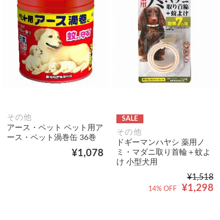
その他
SALE
アース・ペット ペット用ア
その他
ース・ペット渦巻缶 36巻
ドギーマンハヤシ 薬用ノ
ミ・マダニ取り首輪＋蚊よ
¥1,078
け 小型犬用
¥1,518
¥1,298
14% OFF