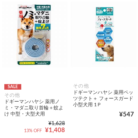
その他
SALE
ドギーマンハヤシ 薬用ペッ
その他
ツテクト＋ フォースガード
ドギーマンハヤシ 薬用ノ
小型犬用 1Ｐ
ミ・マダニ取り首輪＋蚊よ
け 中型・大型犬用
¥547
¥1,628
¥1,408
13% OFF