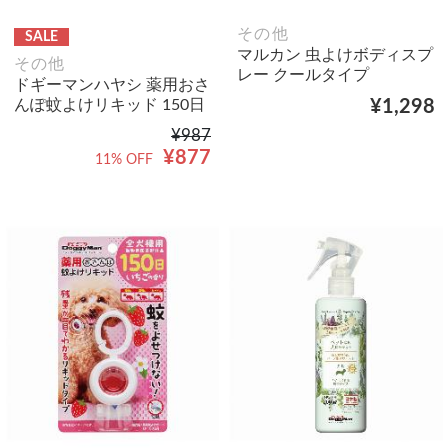
その他
SALE
マルカン 虫よけボディスプ
その他
レー クールタイプ
ドギーマンハヤシ 薬用おさ
んぽ蚊よけリキッド 150日
¥1,298
¥987
¥877
11% OFF