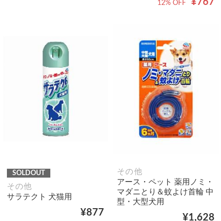
¥767
12% OFF
その他
SOLDOUT
アース・ペット 薬用ノミ・
その他
マダニとり＆蚊よけ首輪 中
サラテクト 犬猫用
型・大型犬用
¥877
¥1,628