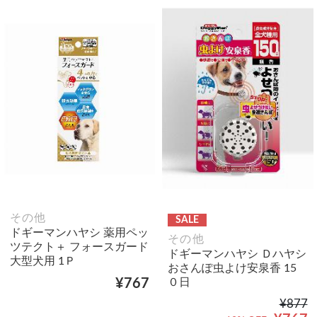
その他
SALE
ドギーマンハヤシ 薬用ペッ
その他
ツテクト＋ フォースガード
ドギーマンハヤシ Ｄハヤシ
大型犬用 1Ｐ
おさんぽ虫よけ安泉香 15
０日
¥767
¥877