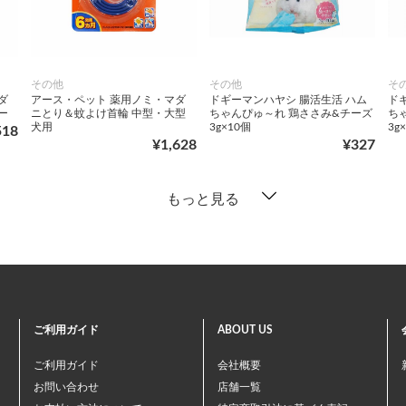
その他
その他
そ
ダ
アース・ペット 薬用ノミ・マダ
ドギーマンハヤシ 腸活生活 ハム
ド
ー
ニとり＆蚊よけ首輪 中型・大型
ちゃんぴゅ～れ 鶏ささみ&チーズ
ち
犬用
3g×10個
3g
518
¥1,628
¥327
もっと見る
ご利用ガイド
ABOUT US
ご利用ガイド
会社概要
お問い合わせ
店舗一覧