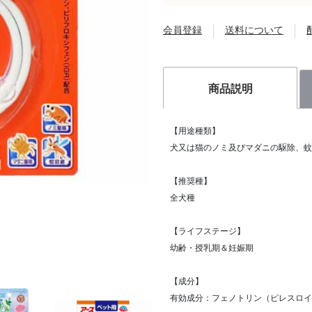
会員登録
送料について
商品説明
【用途種類】
犬又は猫のノミ及びマダニの駆除、
【推奨種】
全犬種
【ライフステージ】
幼齢・授乳期＆妊娠期
【成分】
有効成分：フェノトリン（ピレスロ