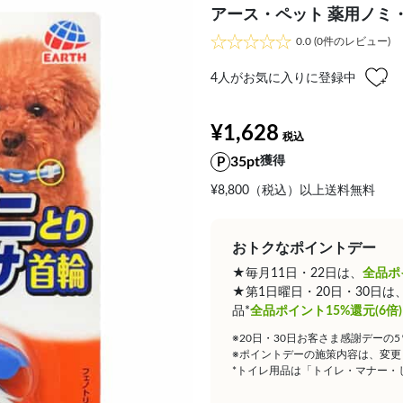
アース・ペット 薬用ノミ
0.0
(0件のレビュー)
4
人がお気に入りに登録中
¥1,628
35pt
獲得
¥8,800（税込）以上送料無料
おトクなポイントデー
★毎月11日・22日は、
全品ポ
★第1日曜日・20日・30日
品*
全品ポイント15%還元(6倍)
※20日・30日お客さま感謝デーの
※ポイントデーの施策内容は、変更
*トイレ用品は「トイレ・マナー・