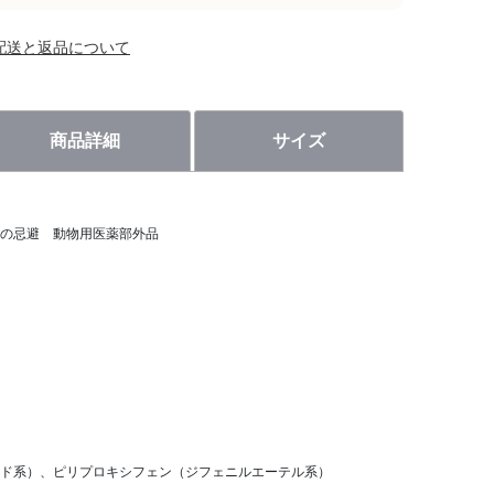
配送と返品について
商品詳細
サイズ
蚊の忌避 動物用医薬部外品
イド系）、ピリプロキシフェン（ジフェニルエーテル系）