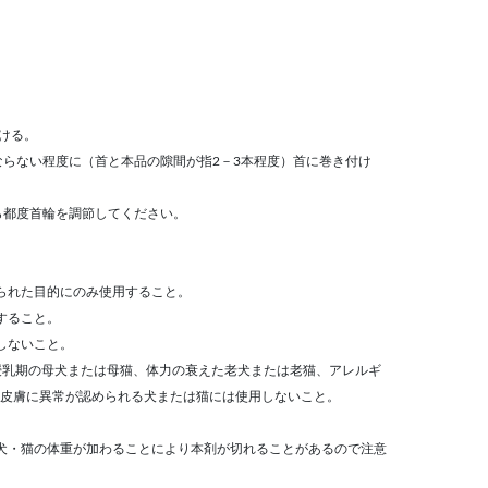
ける。
ならない程度に（首と本品の隙間が指2－3本程度）首に巻き付け
たら都度首輪を調節してください。
られた目的にのみ使用すること。
すること。
しないこと。
授乳期の母犬または母猫、体力の衰えた老犬または老猫、アレルギ
皮膚に異常が認められる犬または猫には使用しないこと。
犬・猫の体重が加わることにより本剤が切れることがあるので注意