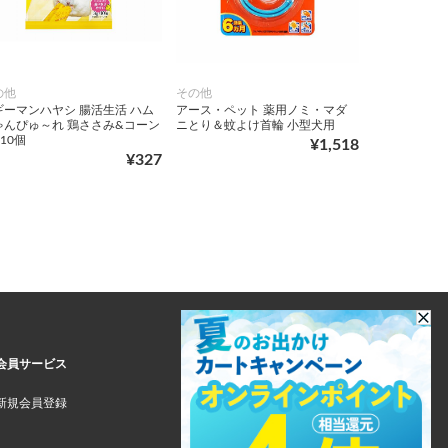
の他
その他
ギーマンハヤシ 腸活生活 ハム
アース・ペット 薬用ノミ・マダ
ゃんぴゅ～れ 鶏ささみ&コーン
ニとり＆蚊よけ首輪 小型犬用
×10個
¥1,518
¥327
会員サービス
新規会員登録