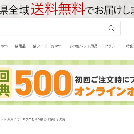
おやつ
猫用品
猫フード・おやつ
その他ペット用品
ブランド
特集
ット 薬用ノミ・マダニとり＆蚊よけ首輪 子犬用