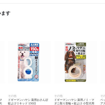
います
その他
その他
そ
マ
ドギーマンハヤシ 薬用おさんぽ
ドギーマンハヤシ 薬用ノミ・マ
ペ
大
蚊よけリキッド 150日
ダニ取り首輪＋蚊よけ 小型犬用
アス