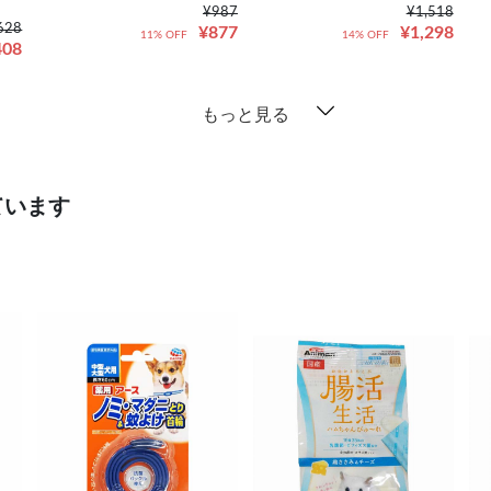
¥987
¥1,518
628
¥877
¥1,298
11% OFF
14% OFF
408
もっと見る
ています