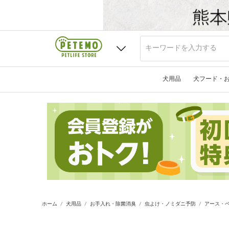
犬用品
犬フード・
ホーム
犬用品
お手入れ・除菌消臭
虫よけ・ノミダニ予防
アース・ペ