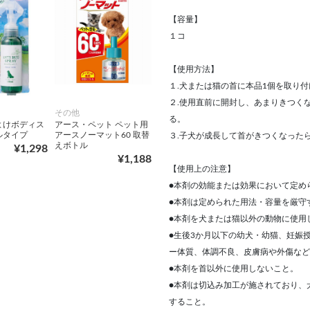
【容量】
１コ
【使用方法】
１.犬または猫の首に本品1個を取り付
２.使用直前に開封し、あまりきつく
その他
る。
よけボディス
アース・ペット ペット用
ルタイプ
アースノーマット60 取替
３.子犬が成長して首がきつくなっ
えボトル
¥1,298
¥1,188
【使用上の注意】
●本剤の効能または効果において定め
●本剤は定められた用法・容量を厳守
●本剤を犬または猫以外の動物に使用
●生後3か月以下の幼犬・幼猫、妊娠
ー体質、体調不良、皮膚病や外傷など
●本剤を首以外に使用しないこと。
●本剤は切込み加工が施されており、
すること。