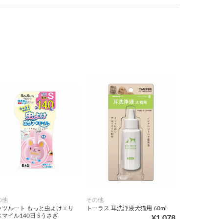
の他
その他
ッツルート もっと虫よけエリ
トーラス 耳洗浄液犬猫用 60ml
マイル140日 Sうさぎ
¥1,078