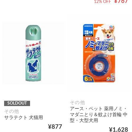
¥767
12% OFF
その他
SOLDOUT
アース・ペット 薬用ノミ・
その他
マダニとり＆蚊よけ首輪 中
サラテクト 犬猫用
型・大型犬用
¥877
¥1,628