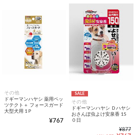
その他
SALE
ドギーマンハヤシ 薬用ペッ
その他
ツテクト＋ フォースガード
ドギーマンハヤシ Ｄハヤシ
大型犬用 1Ｐ
おさんぽ虫よけ安泉香 15
０日
¥767
¥877