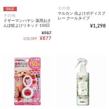
その他
SALE
マルカン 虫よけボディスプ
その他
レー クールタイプ
ドギーマンハヤシ 薬用おさ
んぽ蚊よけリキッド 150日
¥1,298
¥987
¥877
11% OFF