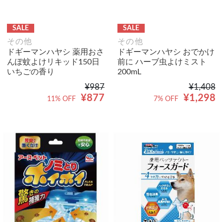
SALE
SALE
その他
その他
ドギーマンハヤシ 薬用おさ
ドギーマンハヤシ おでかけ
んぽ蚊よけリキッド150日
前に ハーブ虫よけミスト
いちごの香り
200mL
¥987
¥1,408
¥877
¥1,298
11% OFF
7% OFF