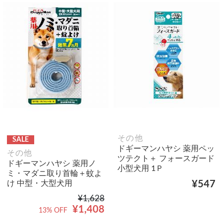
その他
SALE
ドギーマンハヤシ 薬用ペッ
その他
ツテクト＋ フォースガード
ドギーマンハヤシ 薬用ノ
小型犬用 1Ｐ
ミ・マダニ取り首輪＋蚊よ
け 中型・大型犬用
¥547
¥1,628
¥1,408
13% OFF