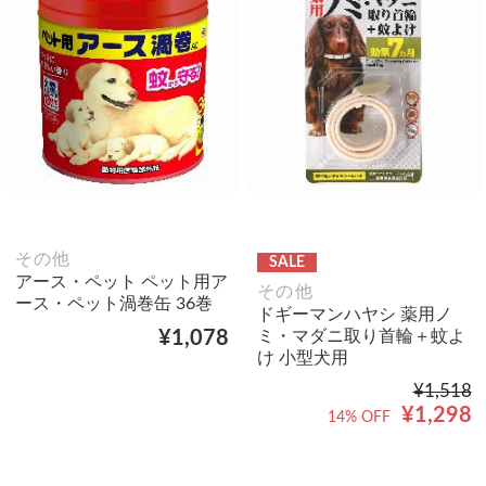
その他
SALE
アース・ペット ペット用ア
その他
ース・ペット渦巻缶 36巻
ドギーマンハヤシ 薬用ノ
ミ・マダニ取り首輪＋蚊よ
¥1,078
け 小型犬用
¥1,518
¥1,298
14% OFF