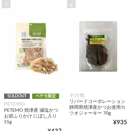
7
8
その他
SOLDOUT
ペテモ限定
リバードコーポレーション
PETEMO
静岡県焼津産かつお使用カ
PETEMO 焼津産 減塩かつ
ツオジャーキー 70g
お節ふりかけ にぼし入り
55g
¥935