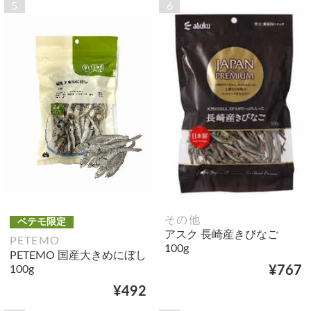
5
6
その他
ペテモ限定
アスク 長崎産きびなご
PETEMO
100g
PETEMO 国産大きめにぼし
100g
¥767
¥492