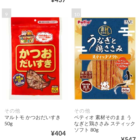
¥437
9
10
その他
その他
マルトモ かつおだいすき
ペティオ 素材そのまま う
50g
なぎと鶏ささみ スティック
ソフト 80g
¥404