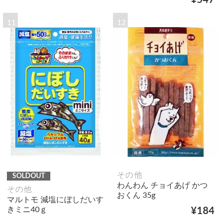
¥547
11
12
その他
SOLDOUT
わんわん チョイあげ かつ
その他
おくん 35g
マルトモ 減塩にぼしだいす
きミニ40ｇ
¥184