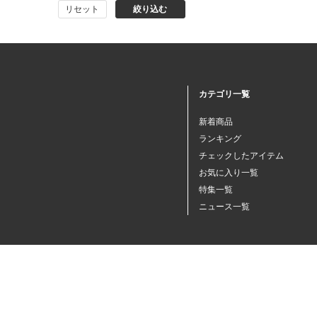
リセット
絞り込む
猫プレミアムフード（ドラ
イ・ウェット）
猫ドライフード
カテゴリ一覧
猫ウェットフード
新着商品
ランキング
猫おやつ
チェックしたアイテム
お気に入り一覧
特集一覧
猫サプリ・ミルク・栄養補給
ニュース一覧
その他ペット用品
小動物・鳥フード
その他フード（魚・爬虫類・