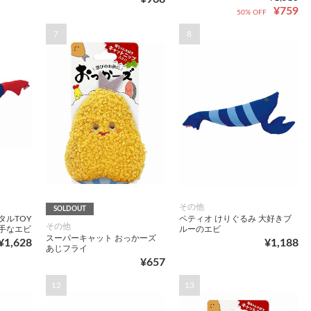
¥759
50% OFF
7
8
その他
SOLDOUT
タルTOY
ペティオ けりぐるみ 大好きブ
その他
手なエビ
ルーのエビ
スーパーキャット おっかーズ
¥1,628
¥1,188
あじフライ
¥657
12
13