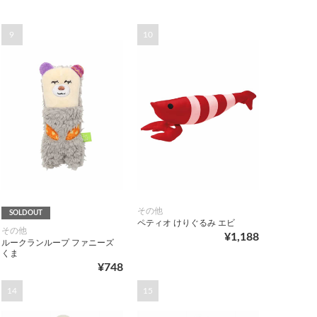
9
10
その他
SOLDOUT
ペティオ けりぐるみ エビ
その他
¥1,188
ルークランループ ファニーズ
くま
¥748
14
15