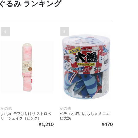
ぐるみ ランキング
4
5
その他
その他
garigari モフけりけり ストロベ
ペティオ 猫用おもちゃ ミニエ
リーシェイク（ピンク）
ビ大漁
¥1,210
¥470