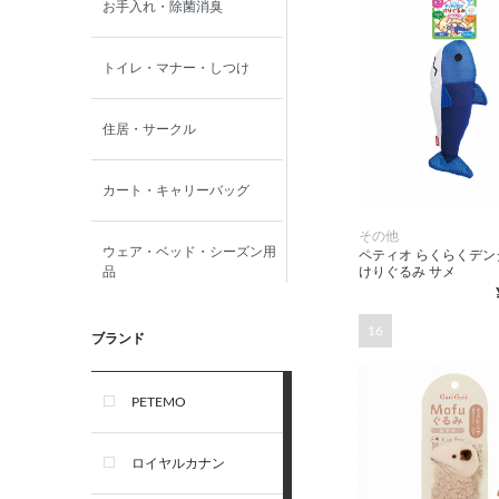
お手入れ・除菌消臭
トイレ・マナー・しつけ
住居・サークル
カート・キャリーバッグ
その他
ウェア・ベッド・シーズン用
ペティオ らくらくデン
けりぐるみ サメ
品
16
首輪・ハーネス(胴輪)・リー
ブランド
ド
PETEMO
オーナー雑貨
ロイヤルカナン
犬フード・おやつ