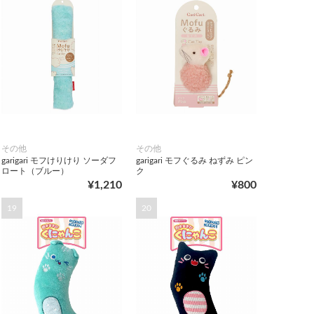
その他
その他
garigari モフけりけり ソーダフ
garigari モフぐるみ ねずみ ピン
ロート（ブルー）
ク
¥1,210
¥800
19
20