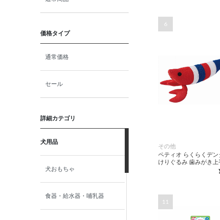
6
価格タイプ
通常価格
セール
詳細カテゴリ
犬用品
その他
ペティオ らくらくデン
けりぐるみ 歯みがき上
犬おもちゃ
食器・給水器・哺乳器
11