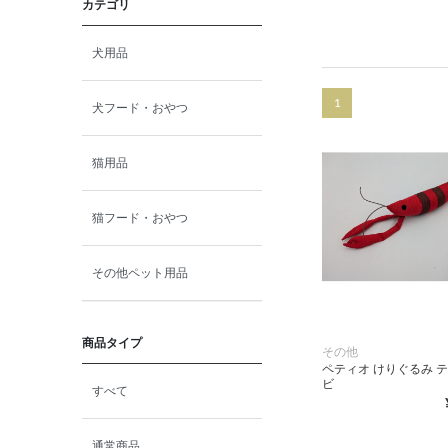
カテゴリ
犬用品
1
犬フード・おやつ
猫用品
猫フード・おやつ
その他ペット用品
商品タイプ
その他
ペティオ けりぐるみ 
ビ
すべて
通常商品