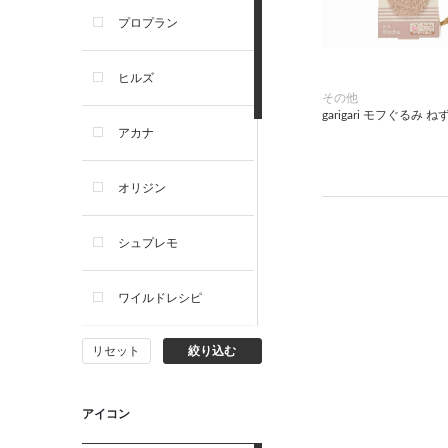
プロプラン
犬プレミアムフード（ドラ
イ・ウェット）
ヒルズ
その他
犬ドライフード
garigari モフぐるみ 
アカナ
犬ウェットフード
オリジン
犬おやつ
シュプレモ
犬サプリ・ミルク・栄養補給
ワイルドレシピ
猫用品
リセット
絞り込む
ナチュラルチョイス
猫おもちゃ・またたび・爪と
ぎ
ウェルネス
アイコン