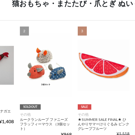
猫おもちゃ・またたび・爪とぎ ぬい
2
3
SOLDOUT
SALE
テナガエ
その他
その他
ルークランループ ファニーズ
★SUMMER SALE FINAL★ ひ
¥1,408
フラッフィーマウス （3個セッ
んやりサマーけりぐるみ ピンク
ト）
グレープフルーツ
¥968
¥1,518