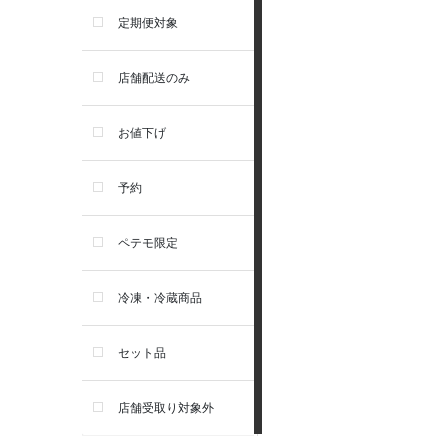
食器・給水器・哺乳器
アーテミス
定期便対象
お手入れ・除菌消臭
セレクトバランス
店舗配送のみ
トイレ・マナー・しつけ
リガロ
お値下げ
住居・タワー・ケージ
ソルビダ
予約
カート・キャリーバッグ
フィジカライフ
ペテモ限定
ウェア・ベッド・シーズン用
冷凍・冷蔵商品
品
セット品
首輪・ハーネス(胴輪)・リー
ド
店舗受取り対象外
猫フード・おやつ