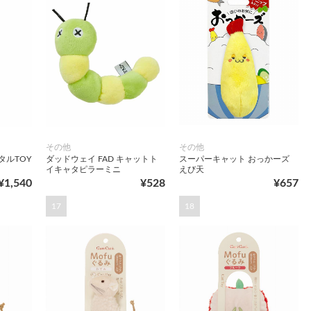
その他
その他
タルTOY
ダッドウェイ FAD キャットト
スーパーキャット おっかーズ
イキャタピラーミニ
えび天
¥1,540
¥528
¥657
17
18