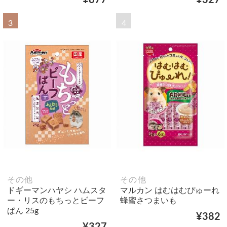
¥877
¥327
3
4
その他
その他
ドギーマンハヤシ ハムスタ
マルカン はむはむぴゅーれ
ー・リスのもちっとビーフ
蜂蜜さつまいも
ぱん 25g
¥382
¥327