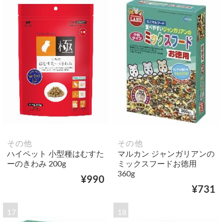
その他
その他
ハイペット 小型種はむすた
マルカン ジャンガリアンの
ーのきわみ 200g
ミックスフードお徳用
360g
¥990
¥731
17
18