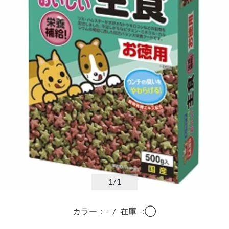
1
/1
カラー：-
/
在庫
-:◯