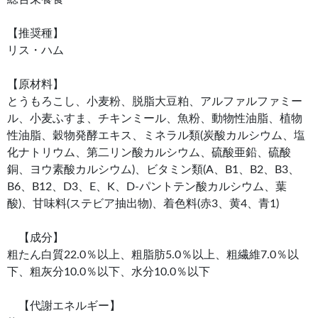
【推奨種】
リス・ハム
【原材料】
とうもろこし、小麦粉、脱脂大豆粕、アルファルファミー
ル、小麦ふすま、チキンミール、魚粉、動物性油脂、植物
性油脂、穀物発酵エキス、ミネラル類(炭酸カルシウム、塩
化ナトリウム、第二リン酸カルシウム、硫酸亜鉛、硫酸
銅、ヨウ素酸カルシウム)、ビタミン類(A、B1、B2、B3、
B6、B12、D3、E、K、D-パントテン酸カルシウム、葉
酸)、甘味料(ステビア抽出物)、着色料(赤3、黄4、青1)
【成分】
粗たん白質22.0％以上、粗脂肪5.0％以上、粗繊維7.0％以
下、粗灰分10.0％以下、水分10.0％以下
【代謝エネルギー】