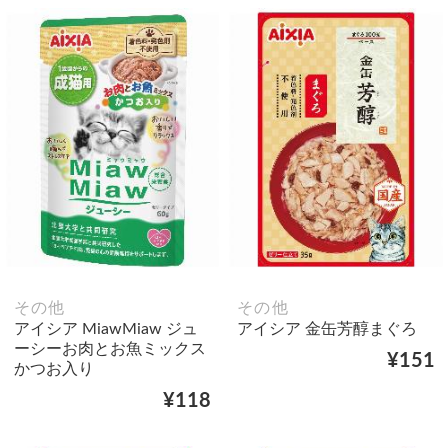
その他
その他
アイシア MiawMiaw ジュ
アイシア 金缶芳醇まぐろ
ーシーお肉とお魚ミックス
¥151
かつお入り
¥118