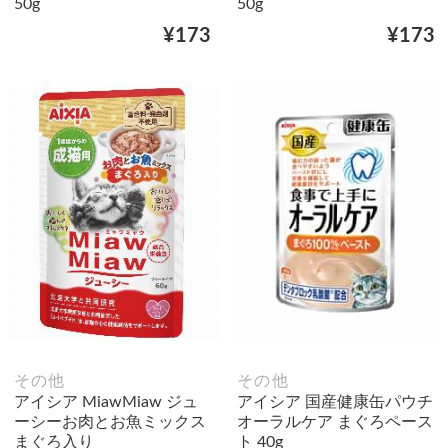
50g
50g
¥173
¥173
その他
その他
アイシア MiawMiaw ジュ
アイシア 国産健康缶パウチ
ーシーお肉とお魚ミックス
オーラルケア まぐろペース
まぐろ入り
ト 40g