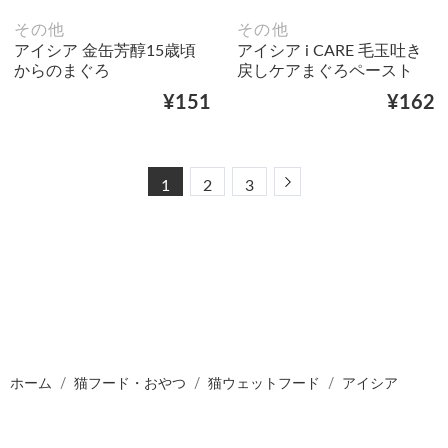
その他
その他
アイシア 金缶芳醇15歳頃
アイシア i CARE 毛玉吐き
からのまぐろ
戻しケアまぐろペースト
¥151
¥162
Next
1
2
3
ホーム
猫フード・おやつ
猫ウェットフード
アイシア