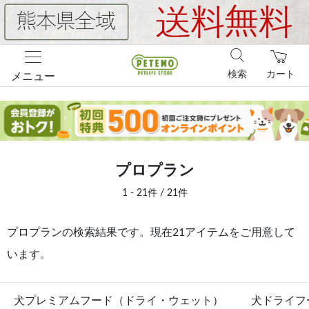
検索
カート
メニュー
プロプラン
1 - 21件 / 21件
プロプランの検索結果です。現在21アイテムをご用意して
います。
犬プレミアムフード（ドライ・ウェット）
犬ドライフ