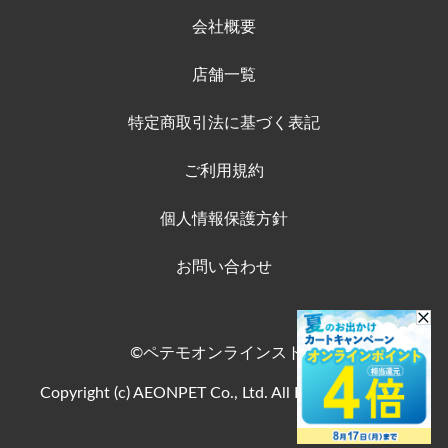
会社概要
店舗一覧
特定商取引法に基づく表記
ご利用規約
個人情報保護方針
お問い合わせ
©ペテモオンラインストア
Copyright (c) AEONPET Co., Ltd. All Rights Reserved.