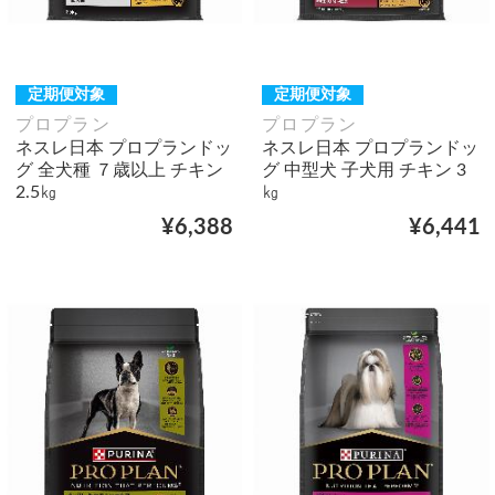
定期便対象
定期便対象
プロプラン
プロプラン
ネスレ日本 プロプランドッ
ネスレ日本 プロプランドッ
グ 全犬種 ７歳以上 チキン
グ 中型犬 子犬用 チキン 3
2.5㎏
㎏
¥6,388
¥6,441