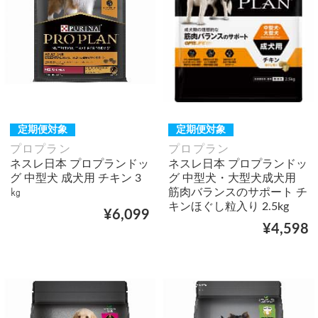
定期便対象
定期便対象
プロプラン
プロプラン
ネスレ日本 プロプランドッ
ネスレ日本 プロプランドッ
グ 中型犬 成犬用 チキン 3
グ 中型犬・大型犬成犬用
㎏
筋肉バランスのサポート チ
キンほぐし粒入り 2.5kg
¥6,099
¥4,598