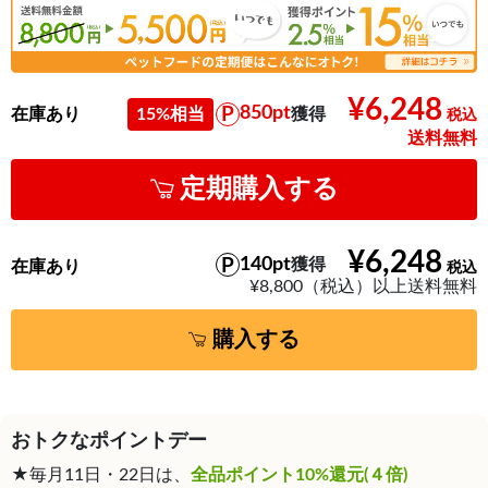
¥6,248
850pt
在庫あり
15%相当
獲得
送料無料
定期購入する
¥6,248
140pt
獲得
在庫あり
¥8,800（税込）以上送料無料
購入する
おトクなポイントデー
★毎月11日・22日は、
全品ポイント10%還元(４倍)