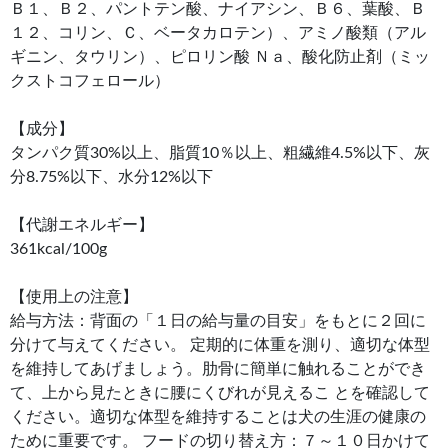
Ｂ１、Ｂ２、パントテン酸、ナイアシン、Ｂ６、葉酸、Ｂ
１２、コリン、Ｃ、ベータカロテン）、アミノ酸類（アル
ギニン、タウリン）、ピロリン酸 Ｎａ、酸化防止剤（ミッ
クストコフェロール）
【成分】
タンパク質30%以上、脂質10％以上、粗繊維4.5%以下、灰
分8.75%以下、水分12%以下
【代謝エネルギー】
361kcal/100g
【使用上の注意】
給与方法：背面の「１日の給与量の目安」をもとに２回に
分けて与えてください。 定期的に体重を測り、適切な体型
を維持してあげましょう。肋骨に簡単に触れることができ
て、上から見たときに腰にくびれが見えるこ とを確認して
ください。適切な体型を維持することは犬の生涯の健康の
ために重要です。 フードの切り替え方：７～１０日かけて