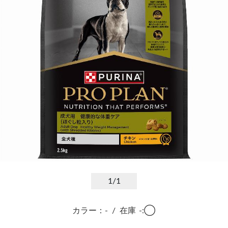
1
/1
カラー：-
/
在庫
-:◯