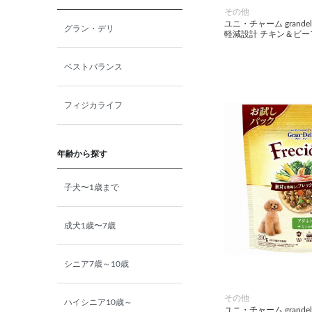
その他
ユニ・チャーム grandeli
グラン・デリ
軽減設計 チキン＆ビーフ
ベストバランス
フィジカライフ
年齢から探す
子犬〜1歳まで
成犬1歳〜7歳
シニア7歳～10歳
その他
ハイシニア10歳～
ユニ・チャーム grandeli