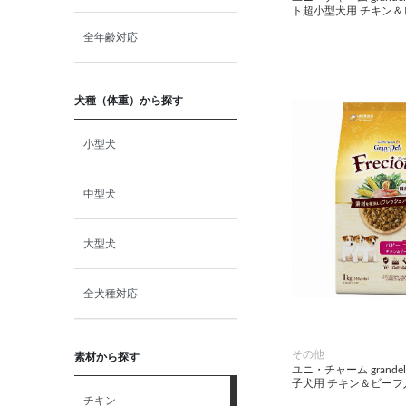
ト超小型犬用 チキン＆ビ
全年齢対応
犬種（体重）から探す
小型犬
中型犬
大型犬
全犬種対応
その他
素材から探す
ユニ・チャーム grandeli
子犬用 チキン＆ビーフ入
チキン