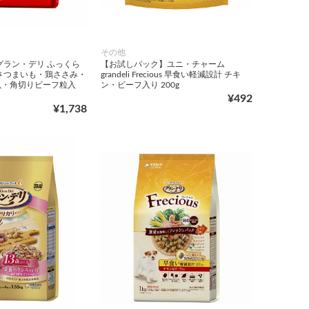
その他
グラン・デリ ふっくら
【お試しパック】ユニ・チャーム
さつまいも・鶏ささみ・
grandeli Frecious 早食い軽減設計 チキ
魚・角切りビーフ粒入
ン・ビーフ入り 200g
¥492
¥1,738