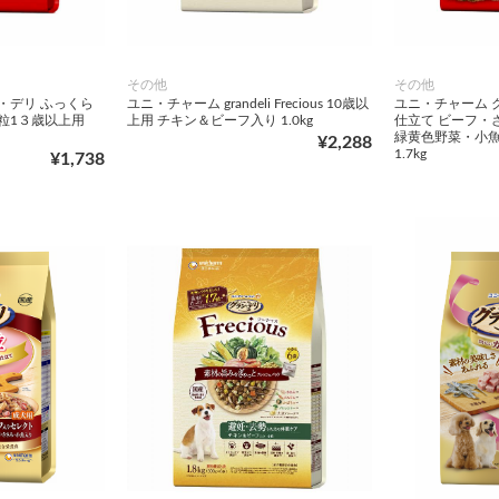
その他
その他
・デリ ふっくら
ユニ・チャーム grandeli Frecious 10歳以
ユニ・チャーム 
粒1３歳以上用
上用 チキン＆ビーフ入り 1.0kg
仕立て ビーフ・
緑黄色野菜・小
¥2,288
1.7kg
¥1,738