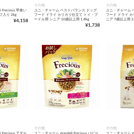
その他
その他
 Frecious 早食い
ユニ・チャーム ベストバランス ドッグ
ユニ・チャーム 
入り 2kg
フード ドライ カリカリ仕立て トイ・プ
フード ドライ カ
ードル用 シニア 10歳以上用 1.8kg
ニア 7歳以上用 2.
¥4,158
¥1,738
その他
その他
 Frecious アダル
ユニ・チャーム grandeli Frecious パピー
ユニ・チャーム gran