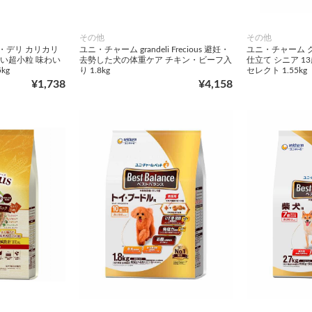
その他
その他
・デリ カリカリ
ユニ・チャーム grandeli Frecious 避妊・
ユニ・チャーム 
すい超小粒 味わい
去勢した犬の体重ケア チキン・ビーフ入
仕立て シニア 1
kg
り 1.8kg
セレクト 1.55kg
¥1,738
¥4,158