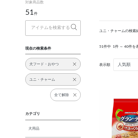
対象商品数
51
件
ユニ・チャームの検索
51件中
1件 ～ 40件を
現在の検索条件
犬フード・おやつ
表示順
ユニ・チャーム
全て解除
カテゴリ
犬用品