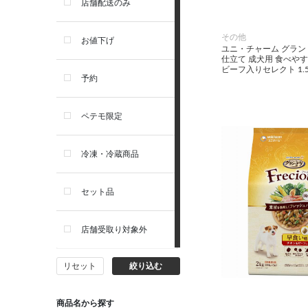
店舗配送のみ
リガロ
その他
お値下げ
ユニ・チャーム グラン
仕立て 成犬用 食べや
ビーフ入りセレクト 1.5
ソルビダ
予約
フィジカライフ
ペテモ限定
冷凍・冷蔵商品
セット品
店舗受取り対象外
リセット
絞り込む
商品名から探す