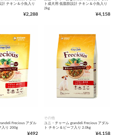
設計 チキン＆小魚入り
ト成犬用 低脂肪設計 チキン＆小魚入り
2kg
¥2,288
¥4,158
その他
deli Frecious アダル
ユニ・チャーム grandeli Frecious アダル
入り 200g
ト チキン＆ビーフ入り 2.0kg
¥492
¥4,158