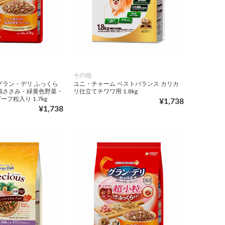
その他
グラン・デリ ふっくら
ユニ・チャーム ベストバランス カリカ
鶏ささみ・緑黄色野菜・
リ仕立てチワワ用 1.8kg
フ粒入り 1.7kg
¥1,738
¥1,738