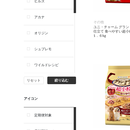
ヒルズ
アカナ
その他
ユニ・チャーム グラン
仕立て 食べやすい超小
オリジン
1．６kg
シュプレモ
ワイルドレシピ
リセット
絞り込む
ナチュラルチョイス
ウェルネス
アイコン
アーテミス
定期便対象
セレクトバランス