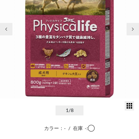
前の画像
次
サ
1
/8
カラー：-
/
在庫
-:◯