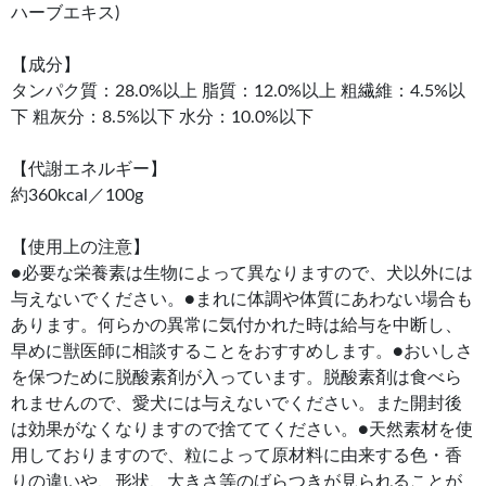
ハーブエキス)
【成分】
タンパク質：28.0%以上 脂質：12.0%以上 粗繊維：4.5%以
下 粗灰分：8.5%以下 水分：10.0%以下
【代謝エネルギー】
約360kcal／100g
【使用上の注意】
●必要な栄養素は生物によって異なりますので、犬以外には
与えないでください。●まれに体調や体質にあわない場合も
あります。何らかの異常に気付かれた時は給与を中断し、
早めに獣医師に相談することをおすすめします。●おいしさ
を保つために脱酸素剤が入っています。脱酸素剤は食べら
れませんので、愛犬には与えないでください。また開封後
は効果がなくなりますので捨ててください。●天然素材を使
用しておりますので、粒によって原材料に由来する色・香
りの違いや、形状、大きさ等のばらつきが見られることが