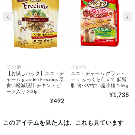
前の画像
次
その他
その他
【お試しパック】ユニ・チ
ユニ・チャーム グラン・
ャーム grandeli Frecious 早
デリ ふっくら仕立て 低脂
食い軽減設計 チキン・ビ
肪 食べやすい超小粒 1.6kg
ーフ入り 200g
¥1,738
¥492
このアイテムを見た人は、これも見ています