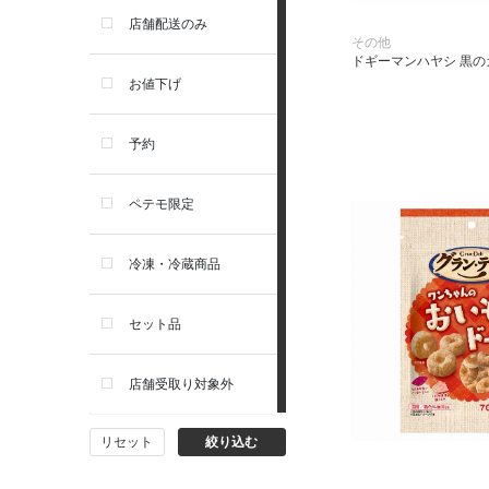
セレクトバランス
店舗配送のみ
その他
ドギーマンハヤシ 黒のカ
リガロ
お値下げ
ソルビダ
予約
フィジカライフ
ペテモ限定
冷凍・冷蔵商品
セット品
店舗受取り対象外
リセット
絞り込む