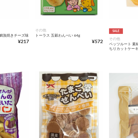
その他
SALE
 鯛漁焼きチーズ味
トーラス 五穀わんべい 64g
その他
¥217
¥572
ペッツルート 素
ちりカットケーキ 