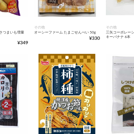
その他
その他
ンさつまいも増量
オーシーファーム たまごせんべい 50g
三矢コーポレーシ
キーバナナ 6本
¥330
¥349