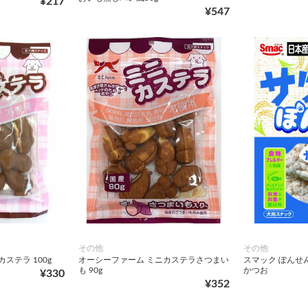
¥217
¥547
その他
その他
ステラ 100g
オーシーファーム ミニカステラさつまい
スマック ぽんせん
も 90g
かつお
¥330
¥352