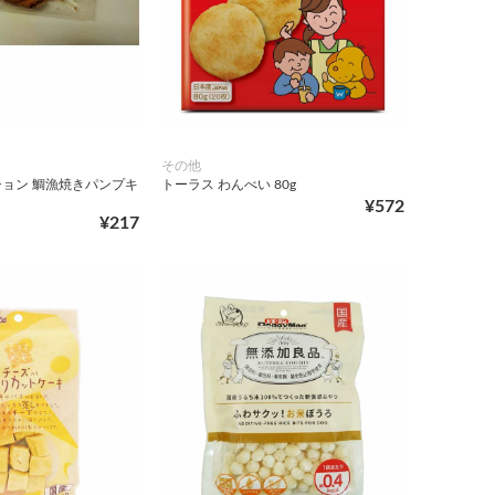
その他
ョン 鯛漁焼きパンプキ
トーラス わんべい 80g
¥572
¥217