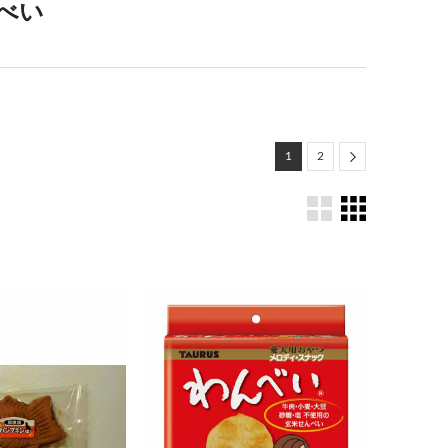
べい
Next
1
2