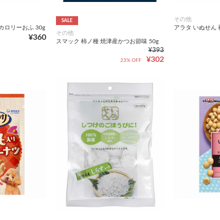
その他
SALE
ロリーおふ 30g
アラタ いぬせん 
その他
¥360
スマック 柿ノ種 焼津産かつお節味 50g
¥393
¥302
23% OFF