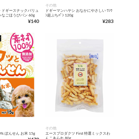
その他
 ドギースナックバリュ
ドギーマンハヤシ おなかにやさしい ﾜﾝﾜ
なごほうびパン 60g
ﾝ超ぷちﾊﾟﾝ 120g
¥140
¥283
その他
% ぽんせん お米 15g
エースプロダクツ First 特選ミックスわ
んこあられ 80g