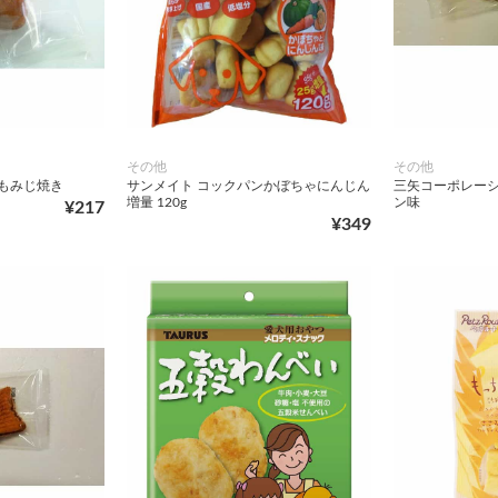
その他
その他
もみじ焼き
サンメイト コックパンかぼちゃにんじん
三矢コーポレーシ
増量 120g
ン味
¥217
¥349