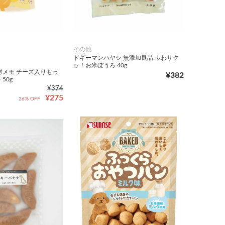
その他
ドギーマンハヤシ 無添加良品 ふわサク
ッ！お米ぼうろ 40g
材メモ チーズ入りもっ
¥382
50g
¥374
¥275
26% OFF