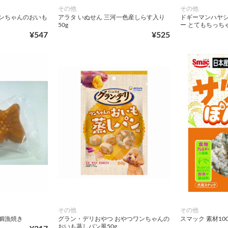
その他
その他
ワンちゃんのおいも
アラタ いぬせん 三河一色産しらす入り
ドギーマンハヤシ
50g
ー とてもちっちゃ
¥547
¥525
その他
その他
鯛漁焼き
グラン・デリおやつ おやつワンちゃんの
スマック 素材100
おいも蒸しパン風50g