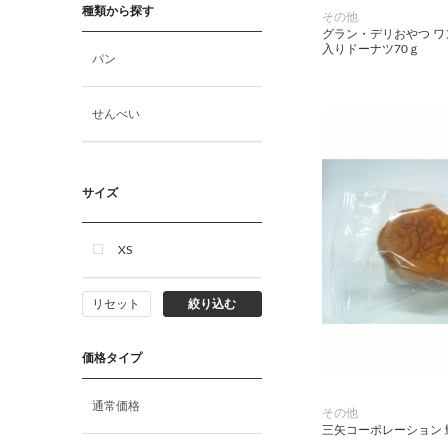
種類から探す
その他
グラン・デリおやつ 
入りドーナツ70ｇ
パン
せんべい
サイズ
XS
リセット
絞り込む
価格タイプ
通常価格
その他
三矢コーポレーション 