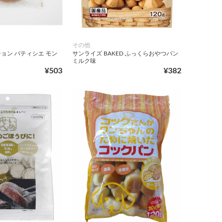
その他
ョン パティシエ モン
サンライズ BAKED ふっくらおやつパン
ミルク味
¥503
¥382