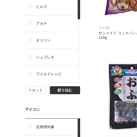
ヒルズ
アカナ
その他
サンメイト コックパ
120g
オリジン
シュプレモ
ワイルドレシピ
リセット
絞り込む
ナチュラルチョイス
ウェルネス
アイコン
アーテミス
定期便対象