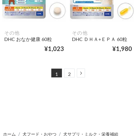
その他
その他
DHC おなか健康 60粒
DHC ＤＨＡ+ＥＰＡ 60粒
¥1,023
¥1,980
Next
1
2
ホーム
犬フード・おやつ
犬サプリ・ミルク・栄養補給