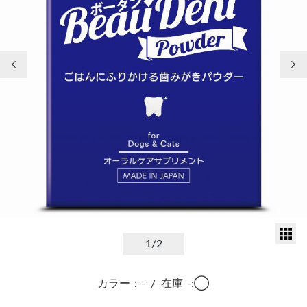
前の画像
次
サ
1
/2
カラー：-
/
在庫
-:◯