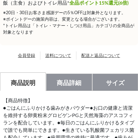
飯（主食）およびトイレ用品*
全品ポイント15%還元(6倍)
※20日・30日お客さま感謝デーの5％OFFは対象外となります。
※ポイントデーの施策内容は、変更となる場合がございます。
*トイレ用品は「トイレ・マナー・しつけ用品」カテゴリの全商品が
対象となります
会員登録
送料について
配送と返品について
商品説明
商品詳細
サイズ
【商品特徴】
●ごはんにふりかける歯みがきパウダー●お口の健康と清潔
を維持する卵黄粉末グロビゲンPGと天然海藻のアスコフィ
ランを配合しています。●毎日のごはんにふりかけるタイプ
で誰でも簡単にできます。●生きている乳酸菌フェカリス菌
も配合しています。●歯周環境の維持に最適です。●歯みが