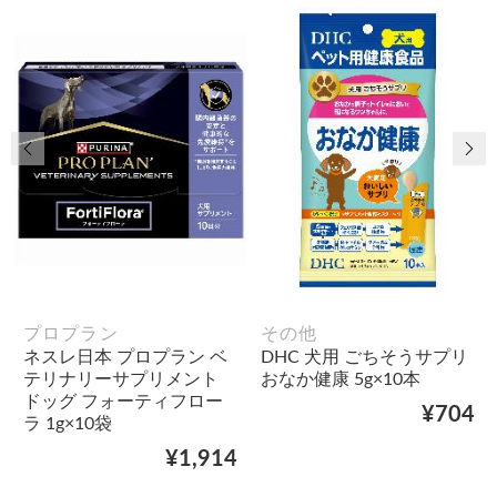
前の画像
次
プロプラン
その他
ネスレ日本 プロプラン ベ
DHC 犬用 ごちそうサプリ
テリナリーサプリメント
おなか健康 5g×10本
ドッグ フォーティフロー
¥704
ラ 1g×10袋
¥1,914