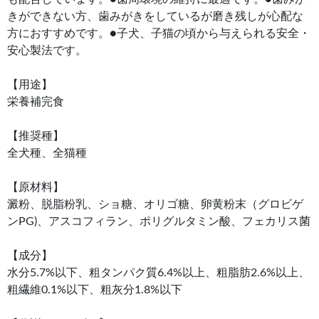
きができない方、歯みがきをしているが磨き残しが心配な
方におすすめです。●子犬、子猫の頃から与えられる安全・
安心製法です。
【用途】
栄養補完食
【推奨種】
全犬種、全猫種
【原材料】
澱粉、脱脂粉乳、ショ糖、オリゴ糖、卵黄粉末（グロビゲ
ンPG)、アスコフィラン、ポリグルタミン酸、フェカリス菌
【成分】
水分5.7%以下、粗タンパク質6.4%以上、粗脂肪2.6%以上、
粗繊維0.1%以下、粗灰分1.8%以下