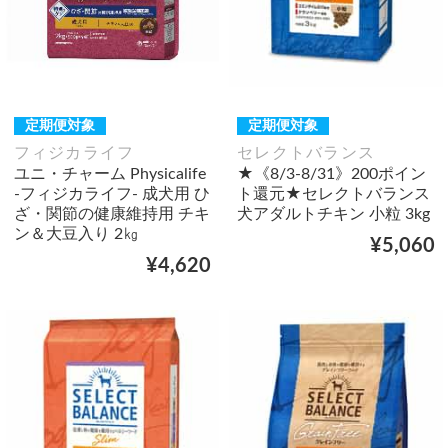
定期便対象
定期便対象
フィジカライフ
セレクトバランス
ユニ・チャーム Physicalife
★《8/3-8/31》200ポイン
-フィジカライフ- 成犬用 ひ
ト還元★セレクトバランス
ざ・関節の健康維持用 チキ
犬アダルトチキン 小粒 3kg
ン＆大豆入り 2㎏
¥5,060
¥4,620