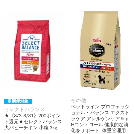
その他
定期便対象
ペットライン プロフェッシ
セレクトバランス
ョナル・バランス エクスト
★《8/3-8/31》200ポイン
ラケア アレルゲンケア＆ｐ
ト還元★セレクトバランス
Hコントロール 健康的な消
犬パピーチキン 小粒 3kg
化をサポート 体重管理用