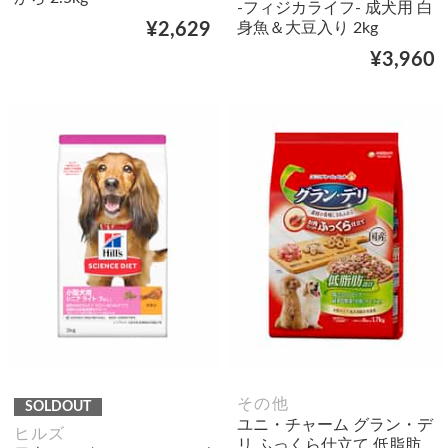
-フィジカライフ- 成犬用 白
身魚＆大豆入り 2kg
¥2,629
¥3,960
その他
SOLDOUT
ユニ・チャーム グラン・デ
ヒルズ
リ ふっくら仕立て 低脂肪