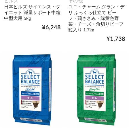
ヒルズ
その他
日本ヒルズ サイエンス・ダ
ユニ・チャーム グラン・デ
イエット 減量サポート中粒
リ ふっくら仕立て ビー
中型犬用 5kg
フ・鶏ささみ・緑黄色野
菜・チーズ・角切りビーフ
¥6,248
粒入り 1.7kg
¥1,738