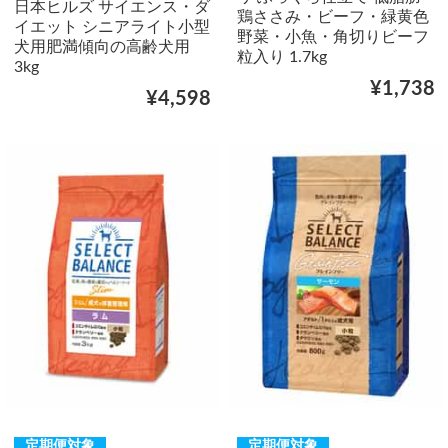
日本ヒルズ サイエンス・ダ
鶏ささみ・ビーフ・緑黄色
イエット シニアライト小型
野菜・小魚・角切りビーフ
犬用肥満傾向の高齢犬用
粒入り 1.7kg
3kg
¥1,738
¥4,598
定期便対象
定期便対象