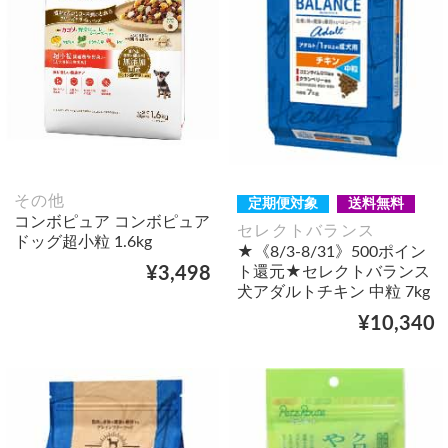
その他
定期便対象
送料無料
コンボピュア コンボピュア
セレクトバランス
ドッグ超小粒 1.6kg
★《8/3-8/31》500ポイン
ト還元★セレクトバランス
¥3,498
犬アダルトチキン 中粒 7kg
¥10,340