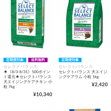
定期便対象
送料無料
定期便対象
セレクトバランス
セレクトバランス
★《8/3-8/31》500ポイン
セレクトバランス 犬エイジ
ト還元★セレクトバランス
ングケアラム 小粒 1kg
犬エイジングケアチキン 小
¥2,420
粒 7kg
¥10,340