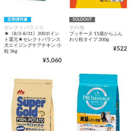
定期便対象
SOLDOUT
セレクトバランス
その他
★《8/3-8/31》200ポイン
プッチーヌ 11歳からふん
ト還元★セレクトバランス
わり粒タイプ 200g
犬エイジングケアチキン 小
¥522
粒 3kg
¥5,060