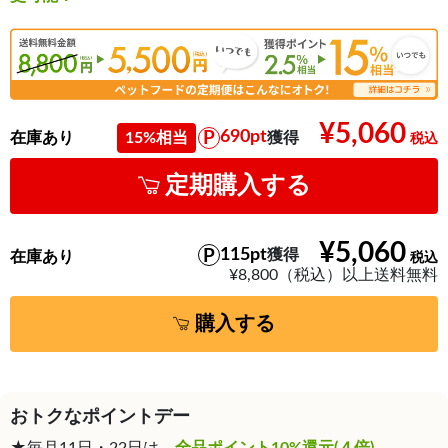
¥5,060
690pt
在庫あり
15%相当
獲得
定期購入する
¥5,060
115pt
獲得
在庫あり
¥8,800（税込）以上送料無料
購入する
おトクなポイントデー
★毎月11日・22日は、
全品ポイント10%還元(４倍)