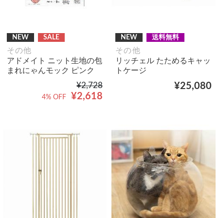
NEW
SALE
NEW
送料無料
その他
その他
アドメイト ニット生地の包
リッチェル たためるキャッ
まれにゃんモック ピンク
トケージ
¥2,728
¥25,080
¥2,618
4% OFF