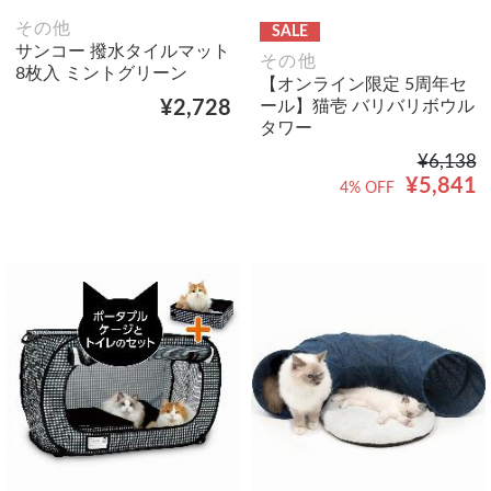
その他
SALE
サンコー 撥水タイルマット
その他
8枚入 ミントグリーン
【オンライン限定 5周年セ
ール】猫壱 バリバリボウル
¥2,728
タワー
¥6,138
¥5,841
4% OFF