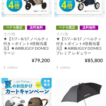
ペテモ限定
送料無料
ペテモ限定
送料無料
その他
その他
★【7/7～8/17 ノベルティ
★【7/7～8/17 ノベルティ
付き＋ポイント4倍相当還
付き＋ポイント4倍相当還
元】★AIRBUGGY DOME3
元】★AIRBUGGY DOME3
ラージ
プレミア レギュラー
¥79,200
¥85,800
2
colors
3
colors