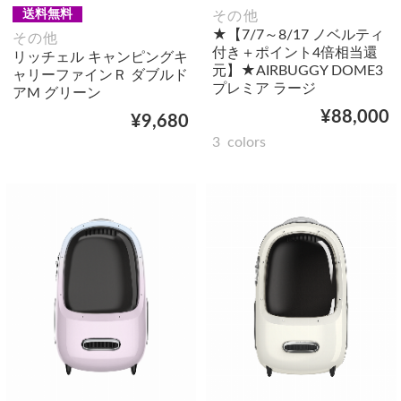
送料無料
その他
★【7/7～8/17 ノベルティ
その他
付き＋ポイント4倍相当還
リッチェル キャンピングキ
元】★AIRBUGGY DOME3
ャリーファインＲ ダブルド
プレミア ラージ
アM グリーン
¥88,000
¥9,680
3
colors