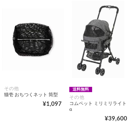
その他
送料無料
猫壱 おちつくネット 筒型
その他
コムペット ミリミリライト
¥1,097
α
¥39,600