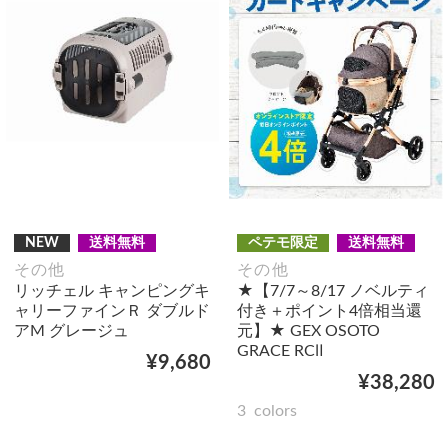
NEW
送料無料
ペテモ限定
送料無料
その他
その他
リッチェル キャンピングキ
★【7/7～8/17 ノベルティ
ャリーファインＲ ダブルド
付き＋ポイント4倍相当還
アM グレージュ
元】★ GEX OSOTO
GRACE RCⅡ
¥9,680
¥38,280
3
colors