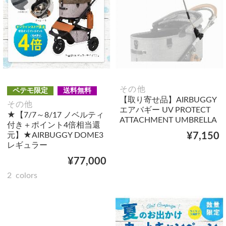
その他
ペテモ限定
送料無料
【取り寄せ品】AIRBUGGY
その他
エアバギー UV PROTECT
★【7/7～8/17 ノベルティ
ATTACHMENT UMBRELLA
付き＋ポイント4倍相当還
元】★AIRBUGGY DOME3
¥7,150
レギュラー
¥77,000
2
colors