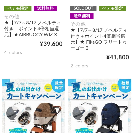
ペテモ限定
送料無料
SOLDOUT
ペテモ限定
送料無料
その他
★【7/7～8/17 ノベルティ
その他
付き＋ポイント4倍相当還
★【7/7～8/17 ノベルティ
元】★AIRBUGGY WIZ X
付き＋ポイント4倍相当還
元】★ FikaGO フリートゥ
¥39,600
ーゴー２
4
colors
¥41,800
2
colors