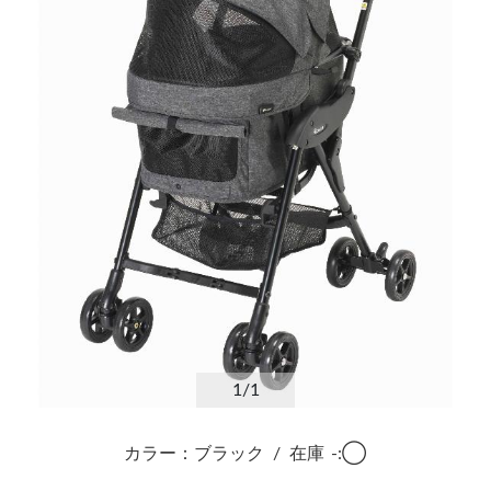
1
/1
カラー：ブラック
/
在庫
-:◯