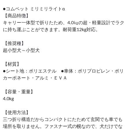
●コムペット ミリミリライトα
【商品特徴】
キャリー一体型で折りたため、4.0㎏の超・軽量設計でラク
に持ち運ぶことができます。耐荷重12kg対応。
【推奨種】
超小型犬～小型犬
【材質】
●シート地：ポリエステル ●車体：ポリプロピレン・ポリ
カーボネート・アルミ・ＥＶＡ
【容量・重量】
4.0kg
【使用方法】
三つ折り構造だからコンパクトにたためて玄関でも車でも
場所を取りません。ファスナー式の幌なので、犬だけでな