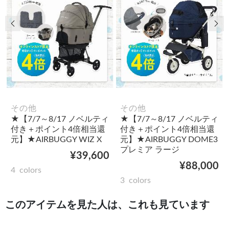
前の画像
次
その他
その他
★【7/7～8/17 ノベルティ
★【7/7～8/17 ノベルティ
付き＋ポイント4倍相当還
付き＋ポイント4倍相当還
元】★AIRBUGGY WIZ X
元】★AIRBUGGY DOME3
プレミア ラージ
¥39,600
¥88,000
4
colors
3
colors
このアイテムを見た人は、これも見ています