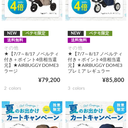
NEW
ペテモ限定
NEW
ペテモ限定
送料無料
送料無料
その他
その他
★【7/7～8/17 ノベルティ
★【7/7～8/17 ノベルティ
付き＋ポイント4倍相当還
付き＋ポイント4倍相当還
元】★AIRBUGGY DOME3
元】★AIRBUGGY DOME3
ラージ
プレミア レギュラー
¥79,200
¥85,800
2
colors
3
colors