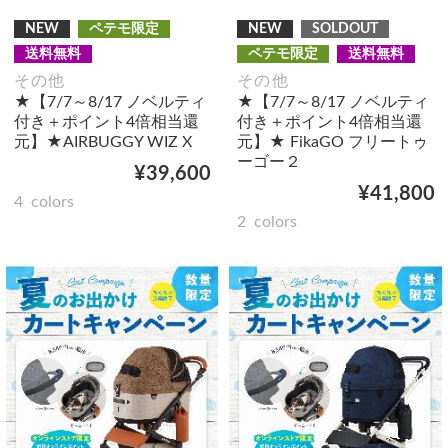
NEW
ペテモ限定
NEW
SOLDOUT
送料無料
ペテモ限定
送料無料
その他
その他
★【7/7～8/17 ノベルティ
★【7/7～8/17 ノベルティ
付き＋ポイント4倍相当還
付き＋ポイント4倍相当還
元】★AIRBUGGY WIZ X
元】★ FikaGO フリートゥ
ーゴー２
¥39,600
¥41,800
4
colors
2
colors