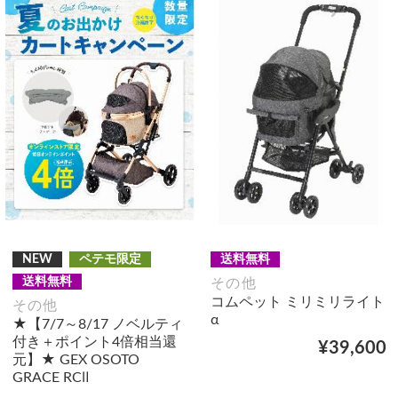
NEW
ペテモ限定
送料無料
送料無料
その他
コムペット ミリミリライト
その他
α
★【7/7～8/17 ノベルティ
付き＋ポイント4倍相当還
¥39,600
元】★ GEX OSOTO
GRACE RCⅡ