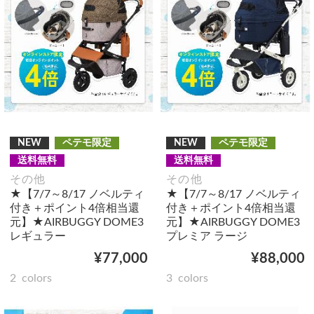
NEW
ペテモ限定
NEW
ペテモ限定
送料無料
送料無料
その他
その他
★【7/7～8/17 ノベルティ
★【7/7～8/17 ノベルティ
付き＋ポイント4倍相当還
付き＋ポイント4倍相当還
元】★AIRBUGGY DOME3
元】★AIRBUGGY DOME3
レギュラー
プレミア ラージ
¥77,000
¥88,000
2
colors
3
colors