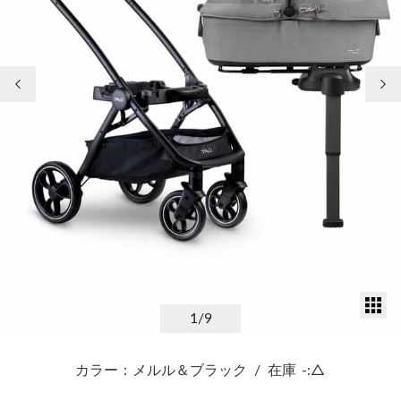
前の画像
次
サ
1
/9
カラー：メルル＆ブラック
/
在庫
-:△