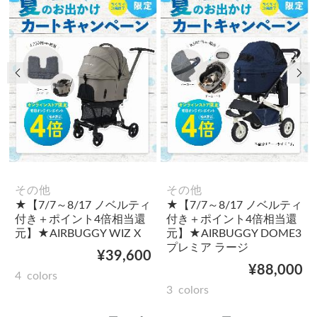
前の画像
次
その他
その他
★【7/7～8/17 ノベルティ
★【7/7～8/17 ノベルティ
付き＋ポイント4倍相当還
付き＋ポイント4倍相当還
元】★AIRBUGGY WIZ X
元】★AIRBUGGY DOME3
プレミア ラージ
¥39,600
¥88,000
4
colors
3
colors