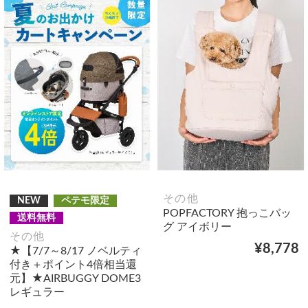
その他
NEW
ペテモ限定
POPFACTORY 抱っこバッ
送料無料
グ アイボリー
その他
¥8,778
★【7/7～8/17 ノベルティ
付き＋ポイント4倍相当還
元】★AIRBUGGY DOME3
レギュラー