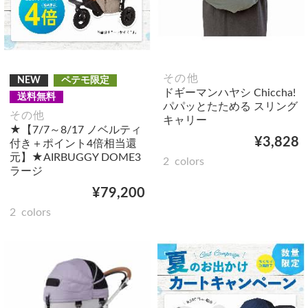
その他
NEW
ペテモ限定
ドギーマンハヤシ Chiccha!
送料無料
パパッとたためる スリング
その他
キャリー
★【7/7～8/17 ノベルティ
¥3,828
付き＋ポイント4倍相当還
元】★AIRBUGGY DOME3
2
colors
ラージ
¥79,200
2
colors