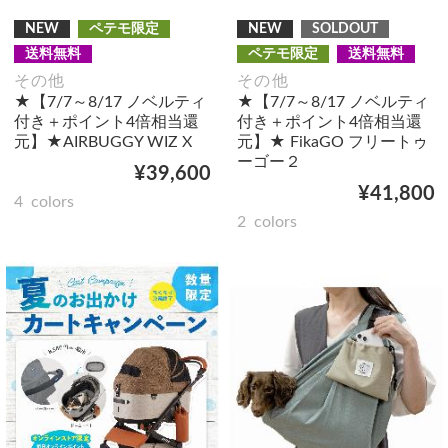
NEW
ペテモ限定
NEW
SOLDOUT
送料無料
ペテモ限定
送料無料
その他
その他
★【7/7～8/17 ノベルティ
★【7/7～8/17 ノベルティ
付き＋ポイント4倍相当還
付き＋ポイント4倍相当還
元】★AIRBUGGY WIZ X
元】★ FikaGO フリートゥ
ーゴー２
¥39,600
¥41,800
4
colors
2
colors