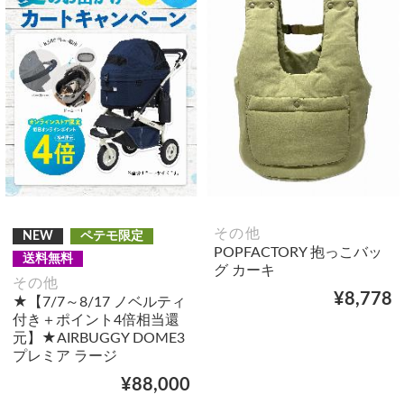
その他
NEW
ペテモ限定
POPFACTORY 抱っこバッ
送料無料
グ カーキ
その他
¥8,778
★【7/7～8/17 ノベルティ
付き＋ポイント4倍相当還
元】★AIRBUGGY DOME3
プレミア ラージ
¥88,000