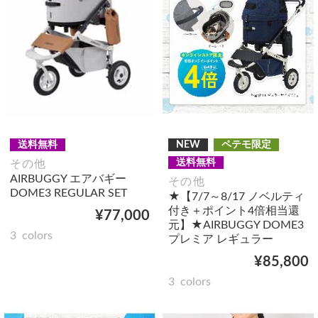
送料無料
NEW
ペテモ限定
送料無料
その他
AIRBUGGY エアバギー
その他
DOME3 REGULAR SET
★【7/7～8/17 ノベルティ
付き＋ポイント4倍相当還
¥77,000
元】★AIRBUGGY DOME3
3
colors
プレミア レギュラー
¥85,800
3
colors