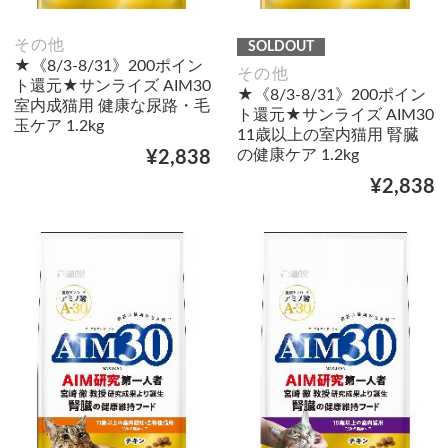
その他
SOLDOUT
★《8/3-8/31》200ポイン
その他
ト還元★サンライズ AIM30
★《8/3-8/31》200ポイン
室内成猫用 健康な尿路・毛
ト還元★サンライズ AIM30
玉ケア 1.2kg
11歳以上の室内猫用 腎臓
の健康ケア 1.2kg
¥2,838
¥2,838