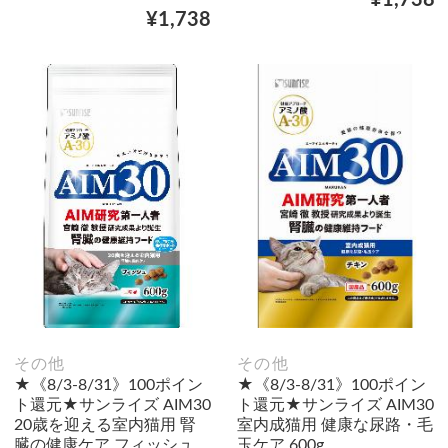
¥1,738
その他
その他
★《8/3-8/31》100ポイン
★《8/3-8/31》100ポイン
ト還元★サンライズ AIM30
ト還元★サンライズ AIM30
20歳を迎える室内猫用 腎
室内成猫用 健康な尿路・毛
臓の健康ケア フィッシュ
玉ケア 600g