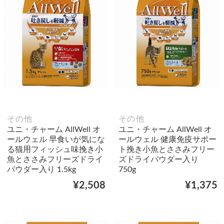
その他
その他
ユニ・チャーム AllWell オ
ユニ・チャーム AllWell オ
ールウェル 早食いが気にな
ールウェル 健康免疫サポー
る猫用フィッシュ味挽き小
ト挽き小魚とささみフリー
魚とささみフリーズドライ
ズドライパウダー入り
パウダー入り 1.5kg
750g
¥2,508
¥1,375