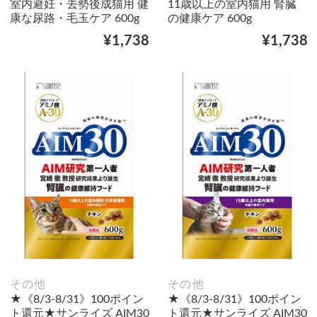
室内避妊・去勢後成猫用 健
11歳以上の室内猫用 腎臓
康な尿路・毛玉ケア 600g
の健康ケア 600g
¥1,738
¥1,738
その他
その他
★《8/3-8/31》100ポイン
★《8/3-8/31》100ポイン
ト還元★サンライズ AIM30
ト還元★サンライズ AIM30