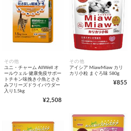
その他
その他
ユニ・チャーム AllWell オ
アイシア MiawMiaw カリ
ールウェル 健康免疫サポー
カリ小粒 まぐろ味 580g
トチキン味挽き小魚とささ
¥855
みフリーズドライパウダー
入り1.5kg
¥2,508