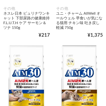
その他
その他
ネスレ日本 ピュリナワンキ
ユニ・チャーム AllWell オ
ャット 下部尿路の健康維持
ールウェル 早食いが気にな
F.L.U.T.H ケア サーモン＆
る猫用 チキン味 吐き戻し
ツナ 150g
軽減 750g
¥217
¥1,375