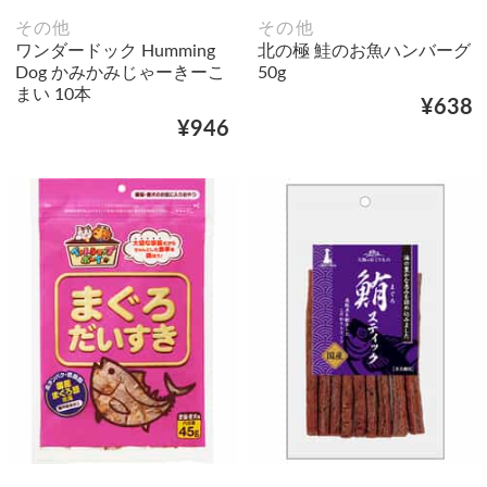
その他
その他
ワンダードック Humming
北の極 鮭のお魚ハンバーグ
Dog かみかみじゃーきーこ
50g
まい 10本
¥638
¥946